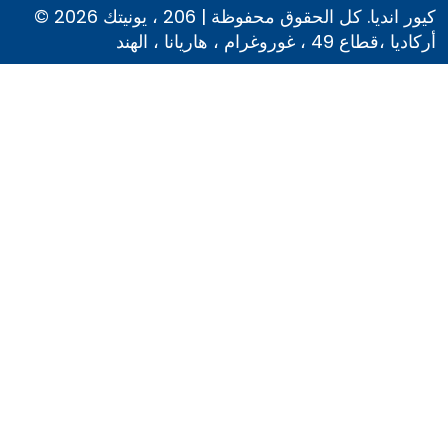
© 2026 كيور انديا. كل الحقوق محفوظة | 206 ، يونيتك
أركاديا ،قطاع 49 ، غوروغرام ، هاريانا ، الهند