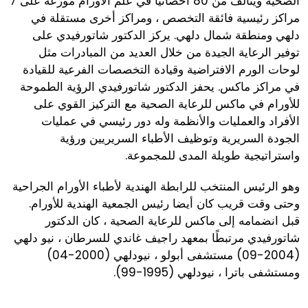
الصحية ويتألف من 80 أخصائيًا في علم الأورام موزعة على 7
مراكز رئيسية فائقة التخصص ، ومراكز أخرى مستقلة في
دلهي ومنطقة شمال دلهي. يركز الدكتور شاتورفيدي على
توفير الرعاية الجيدة من خلال العديد من المبادرات مثل
لوحات الورم الافتراضية وقيادة التخصصات الفرعية للقيادة
في مراكز ماكس. يحفز الدكتور شاتورفيدي الرؤية الطموحة
للأورام في ماكس للرعاية الصحية مع التركيز القوي على
الأفراد والعمليات والأنظمة وله دور رئيسي في عمليات
الجودة السريرية وتوظيف الأطباء السريريين ورؤية
واستراتيجية طويلة المدى للمجموعة.
وهو الرئيس المنتخب للرابطة الهندية لأطباء الأورام الجراحية
وحتى وقت قريب كان أيضا رئيس الجمعية الهندية للأورام.
قبل انضمامه إلى ماكس للرعاية الصحية ، كان الدكتور
شاتورفيدي مرتبطًا بمعهد راجيف غاندي للسرطان ، نيو دلهي
(2004-09) مستشفى أبولو ، نيودلهي (2000-04)
ومستشفى باترا ، نيودلهي (1995-99).