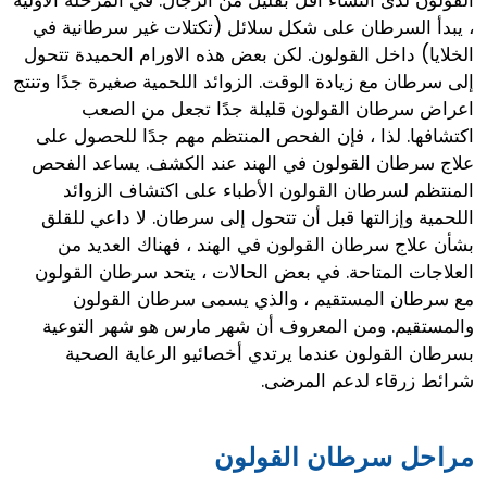
، يبدأ السرطان على شكل سلائل (تكتلات غير سرطانية في
الخلايا) داخل القولون. لكن بعض هذه الاورام الحميدة تتحول
إلى سرطان مع زيادة الوقت. الزوائد اللحمية صغيرة جدًا وتنتج
اعراض سرطان القولون قليلة جدًا تجعل من الصعب
اكتشافها. لذا ، فإن الفحص المنتظم مهم جدًا للحصول على
علاج سرطان القولون في الهند عند الكشف. يساعد الفحص
المنتظم لسرطان القولون الأطباء على اكتشاف الزوائد
اللحمية وإزالتها قبل أن تتحول إلى سرطان. لا داعي للقلق
بشأن علاج سرطان القولون في الهند ، فهناك العديد من
العلاجات المتاحة. في بعض الحالات ، يتحد سرطان القولون
مع سرطان المستقيم ، والذي يسمى سرطان القولون
والمستقيم. ومن المعروف أن شهر مارس هو شهر التوعية
بسرطان القولون عندما يرتدي أخصائيو الرعاية الصحية
شرائط زرقاء لدعم المرضى.
مراحل سرطان القولون