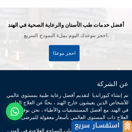
أفضل خدمات طب الأسنان والرعاية الصحية في الهند
احجز موعدك اليوم بملء النموذج السريع.
احجز موعدًا
عن الشركة
تم إنشاء كيورانديا لتقديم أفضل رعاية طبية بمستوى عالمي
للأشخاص الذين يعيشون خارج الهند ، بحثًا عن العلاج الطبي
في الهند. مع أفضل المستشفيات والأطباء ، نحن نوفر مرافق
العلاج ذات المستوى العالمي بأسعار معقولة للمرضى.
رسالتنا هي تقديم أفضل خدمات السياحة العلاجية في الهند ،