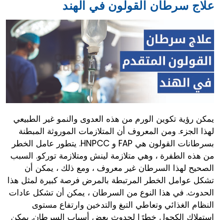
علاج سرطان القولون في الهند
يمكن رؤية تكوين الورم من هذه العدوى والنمو غير الطبيعي
لهذا الجزء. ومن المعروف أن المتلازمات الموروثة المبطنة
بسرطانات القولون هي FAP و HNPCC. يتطور عامل الخطر
من هذه الطفرة ، وهي متلازمة لينش ومتلازمة توركو. السبب
الصحيح لهذا السرطان غير معروف ، ومع ذلك ، يمكن أن
تشكل عوامل الخطر المرتبطة بالمرض فرصة كبيرة لمثل هذا
الحدوث. في هذا النوع من السرطان ، يمكن أن تشكل عادات
النظام الغذائي وتعاطي التبغ والتدخين وارتفاع مستوى
استهلاك الكحول خطرًا لحدوث بعض أسباب السرطان. يمكن