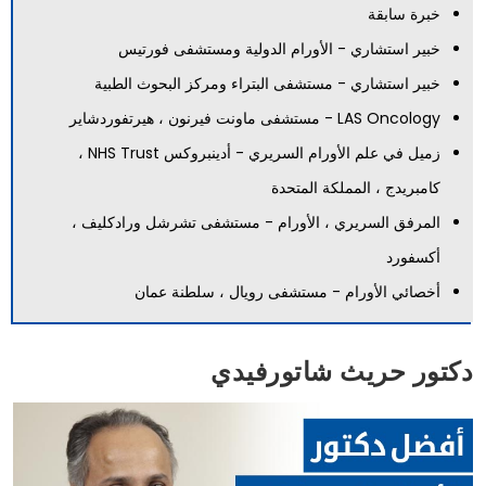
خبرة سابقة
خبير استشاري - الأورام الدولية ومستشفى فورتيس
خبير استشاري - مستشفى البتراء ومركز البحوث الطبية
LAS Oncology - مستشفى ماونت فيرنون ، هيرتفوردشاير
زميل في علم الأورام السريري - أدينبروكس NHS Trust ،
كامبريدج ، المملكة المتحدة
المرفق السريري ، الأورام - مستشفى تشرشل ورادكليف ،
أكسفورد
أخصائي الأورام - مستشفى رويال ، سلطنة عمان
دكتور حريث شاتورفيدي