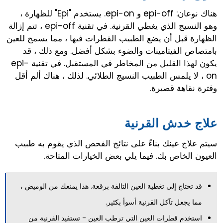
هناك نوعان: epi-off و epi-on. يستخدم "Epi" للظهارة ،
وهو النسيج الذي يغطي القرنية. في تقنية epi-off ، تتم إزالة
الظهارة قبل أن يضع الطبيب القطرات فيها ، مما يسمح للعين
بامتصاص الفيتامينات والضوء بشكل أفضل. ومع ذلك ، قد
يكون لهذا القليل من المخاطر في المستقبل. في تقنية epi-
on ، لا يلمس الطبيب النسيج الطلائي. لذلك ، هناك ألم أقل
وفترة نقاهة قصيرة.
علاج خدش القرنية
سيتم علاج عينك بناءً على نتائج الفحص الذي يقوم به طبيب
العيون الخاص بك. فيما يلي بعض الخيارات المتاحة.
قد تحتاج إلى تغطية العين التالفة برقعة. هذا يمنعك من الوميض ،
مما يجعل تآكل القرنية أسوأ بكثير.
استخدم قطرات العين التي ترطب العين - تستفيد القرنية من