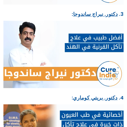
3.
دكتور. نيراج ساندوجا
:
4.
دكتور. بريتي كوماري
: