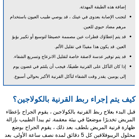
إضافة هذه الطبقة المهدئة.
لتجنب الإصابة بعدوى في عينك ، قد يوصي طبيب العيون باستخدام
مرهم مضاد حيوي للعين.
قد يتم إعطاؤك قطرات عين مصممة خصيصًا لتوسيع أو تكبير بؤبؤ
العين. قد يكون هذا مفيدًا في تقليل الألم.
قد يتم توفير عدسة لاصقة خاصة لتقليل الانزعاج وتسريع الشفاء.
إذا كان التآكل على القرنية طفيفًا، فيجب أن يلتئم في غضون يوم
إلى يومين. يقدر وقت الشفاء لتآكل القرنية الأكبر بحوالي أسبوع.
كيف يتم إجراء ربط القرنية بالكولاجين؟
قبل البدء بعلاج ربط القرنية بالكولاجين ، يقوم الجراح بإعطاء
المريض تخديرًا موضعيًا في بيئة معقمة. ثم يبدأ الطبيب بإزالة
ظهارة قرنية المريض بلطف. بعد ذلك ، يقوم الجراح بوضع
محلول الريبوفلافين كل 5 دقائق لمدة نصف ساعة الأولى. بعد