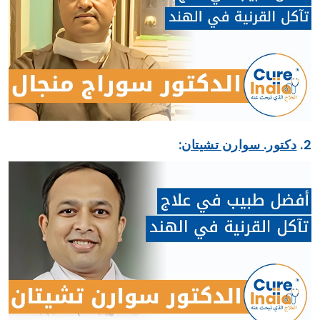
2.
دكتور. سوارن تشيتان
: