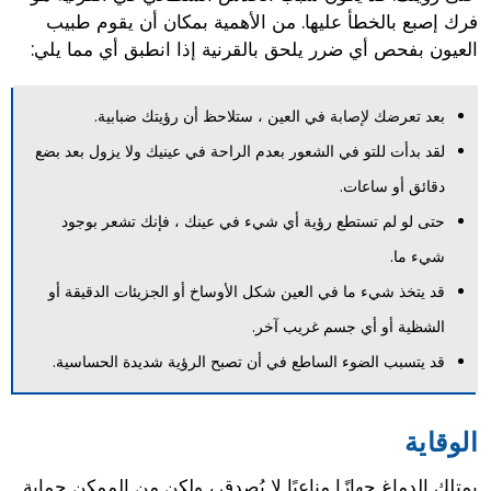
فرك إصبع بالخطأ عليها. من الأهمية بمكان أن يقوم طبيب
العيون بفحص أي ضرر يلحق بالقرنية إذا انطبق أي مما يلي:
بعد تعرضك لإصابة في العين ، ستلاحظ أن رؤيتك ضبابية.
لقد بدأت للتو في الشعور بعدم الراحة في عينيك ولا يزول بعد بضع
دقائق أو ساعات.
حتى لو لم تستطع رؤية أي شيء في عينك ، فإنك تشعر بوجود
شيء ما.
قد يتخذ شيء ما في العين شكل الأوساخ أو الجزيئات الدقيقة أو
الشظية أو أي جسم غريب آخر.
قد يتسبب الضوء الساطع في أن تصبح الرؤية شديدة الحساسية.
الوقاية
يمتلك الدماغ جهازًا مناعيًا لا يُصدق ، ولكن من الممكن حماية