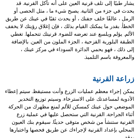
يشار طبيًا إلى تلف قرنية العين على أنه تآكل القرنية. قد
يحدث في جزء من الثانية. يصبح شيء ما ، مثل الحصى أو
الرمل ، عالقًا خلف جفنك ، أو يحدث ثقبًا في عينك عن طريق
الخطأ. بقدر ما يمكنك القيام بذلك ، فإن إغلاق رؤيتك لا يخفف
الألم. يؤلم ويلسع عند تعرضه للضوء. قرنيتك تتحملها. تغطي
الطبقة البلورية القزحية ، الجزء الملون من العين. بالإضافة
إلى ذلك ، فهو يحمي الدائرة السوداء في مركز عينك ،
والمعروفة باسم التلميذ.
زراعة القرنية
يمكن إجراء معظم عمليات الزرع وأنت مستيقظ. سيتم إعطاء
الأدوية لمساعدتك على الاسترخاء. وسيتم توزيع التخدير
الموضعي حول عينك كمسكن للألم لمنع مظهرك من الحركة
أثناء الجراحة. القرنية التي ستحصل عليها في عملية زرع
القرنية ستنشأ من شخص متوفى حديثًا. سيقوم بنك العيون
المحلي بإعداد القرنية لإجراءك عن طريق فحصها واختبارها
بدقة.