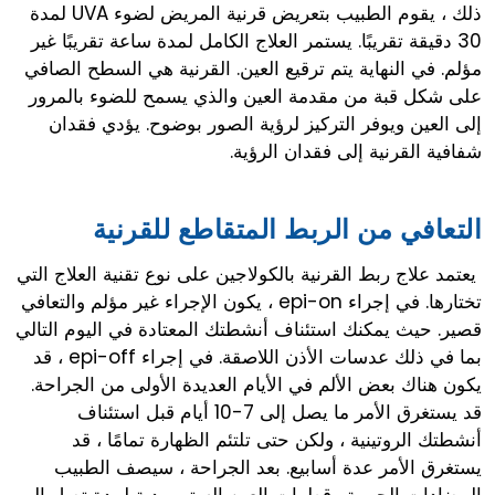
ذلك ، يقوم الطبيب بتعريض قرنية المريض لضوء UVA لمدة
30 دقيقة تقريبًا. يستمر العلاج الكامل لمدة ساعة تقريبًا غير
مؤلم. في النهاية يتم ترقيع العين. القرنية هي السطح الصافي
على شكل قبة من مقدمة العين والذي يسمح للضوء بالمرور
إلى العين ويوفر التركيز لرؤية الصور بوضوح. يؤدي فقدان
شفافية القرنية إلى فقدان الرؤية.
التعافي من الربط المتقاطع للقرنية
يعتمد علاج ربط القرنية بالكولاجين على نوع تقنية العلاج التي
تختارها. في إجراء epi-on ، يكون الإجراء غير مؤلم والتعافي
قصير. حيث يمكنك استئناف أنشطتك المعتادة في اليوم التالي
بما في ذلك عدسات الأذن اللاصقة. في إجراء epi-off ، قد
يكون هناك بعض الألم في الأيام العديدة الأولى من الجراحة.
قد يستغرق الأمر ما يصل إلى 7-10 أيام قبل استئناف
أنشطتك الروتينية ، ولكن حتى تلتئم الظهارة تمامًا ، قد
يستغرق الأمر عدة أسابيع. بعد الجراحة ، سيصف الطبيب
المضادات الحيوية وقطرات العين الستيرويدية لمدة تصل إلى