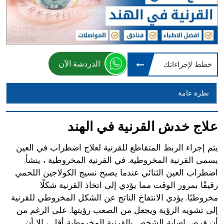
الدردشة الآن
خطط لإجراءاتك
نظرة عامة
علاج خدش القرنية في الهند
يتم إجراء الربط المتقاطع للقرنية لعلاج اضطراب في العين
يسمى القرنية المخروطية. في القرنية المخروطية ، ينشأ
اضطراب العين الثنائي عندما يصبح نسيج الكولاجين اللحمي
رقيقًا بمرور الوقت مما يؤدي إلى اتخاذ القرنية شكلًا
مخروطيًا. يؤدي الانتفاخ الناتج عن الشكل المخروطي للقرنية
إلى تشويه الرؤية ويجعل من الصعب رؤيتها. على الرغم من
أن فرص إصابة الشخص بالقرنية المخروطية أقل ، إلا أن