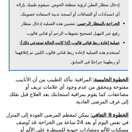
إدخال منظار البطن لرؤية منطقة الحوض. سيقوم طبيبك بإزالة
أي انسدادات أو التصاقات أو أنسجة ندبية لاستعادة خصوبتك.
تتضمن هذه العملية إدخال منظار
الجراحة بالمنظار الرحمي:
رفيع عبر المهبل لتصحيح تشوهات الرحم أو قناتي فالوب.
عملية إعادة ربط قناتي فالوب (إذا كانت الحالة تستدعي ذلك):
تُستخدم هذه العملية لإعادة ربط قناتي فالوب اللتين تم إغلاقهما
أو ربطهما جراحيًا في السابق.
المراقبة: يتأكد الطبيب من أن الأنابيب
الخطوة الخامسة:
مفتوحة ويتحقق من عدم وجود أي علامات نزيف أو
مضاعفات. كما يقوم بمراقبة استجابتك بعد العلاج قبل نقلك
إلى غرف المرضى العادية.
يمكن لمعظم المرضى العودة إلى المنزل
الخطوة 6: التعافي:
في نفس اليوم أو بعد 24 ساعة من الجراحة. قد تُوصف
مسكنات للألم ومضادات حيوية للسيطرة على الألم أو