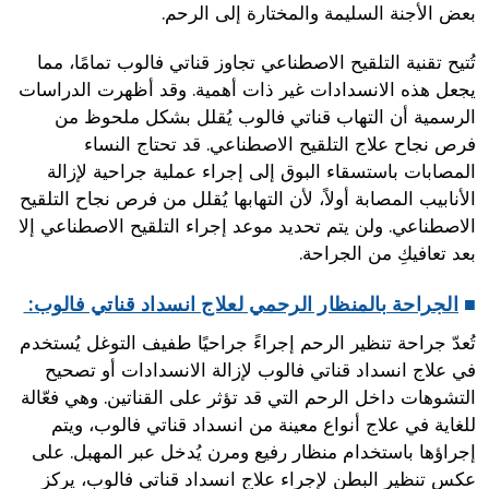
بعض الأجنة السليمة والمختارة إلى الرحم.
تُتيح تقنية التلقيح الاصطناعي تجاوز قناتي فالوب تمامًا، مما
يجعل هذه الانسدادات غير ذات أهمية. وقد أظهرت الدراسات
الرسمية أن التهاب قناتي فالوب يُقلل بشكل ملحوظ من
فرص نجاح علاج التلقيح الاصطناعي. قد تحتاج النساء
المصابات باستسقاء البوق إلى إجراء عملية جراحية لإزالة
الأنابيب المصابة أولاً، لأن التهابها يُقلل من فرص نجاح التلقيح
الاصطناعي. ولن يتم تحديد موعد إجراء التلقيح الاصطناعي إلا
بعد تعافيكِ من الجراحة.
■
الجراحة بالمنظار الرحمي لعلاج انسداد قناتي فالوب:
تُعدّ جراحة تنظير الرحم إجراءً جراحيًا طفيف التوغل يُستخدم
في علاج انسداد قناتي فالوب لإزالة الانسدادات أو تصحيح
التشوهات داخل الرحم التي قد تؤثر على القناتين. وهي فعّالة
للغاية في علاج أنواع معينة من انسداد قناتي فالوب، ويتم
إجراؤها باستخدام منظار رفيع ومرن يُدخل عبر المهبل. على
عكس تنظير البطن لإجراء علاج انسداد قناتي فالوب، يركز