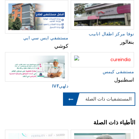
نوفا مركز اطفال انابيب
مستشفي ايس سي ايي
بنغالور
كوشي
مستشفى كيمس
اسطنبول
IVFدلهي
المستشفيات ذات الصلة
الأطباء ذات الصلة