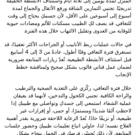
المنزل لمدة يومين إلى ثلاثة أيام واستئناف الأنشطة الخفيفة
تدريجيًا. تجنبي التمارين الشاقة ورفع الأثقال والجماع لمدة
أسبوع إلى أسبوعين على الأقل، لأن جسمكِ يحتاج إلى وقت
للتعافي. قد يصف لكِ الطبيب مسكنات للألم ومضادات حيوية
للوقاية من العدوى وتقليل الالتهاب خلال هذه الفترة.
في حالات عمليات ربط الأنابيب أو الجراحات الأكثر تعقيدًا، قد
تستغرق فترة التعافي وقتًا أطول، عادةً من 3 إلى 4 أسابيع
قبل استئناف الأنشطة الطبيعية. تُعدّ زيارات المتابعة ضرورية
لضمان عمل قناتي فالوب بشكل صحيح ولمناقشة خطط
الإنجاب.
خلال فترة التعافي، ركّزي على التغذية الصحية والترطيب
والراحة الكافية. تجنبي الكحول والتدخين، لأنهما قد يعيقان
عملية الشفاء. استمعي إلى جسدكِ وتواصلي مع طبيبكِ إذا
لاحظتِ ألمًا شديدًا ومستمرًا، أو حمى، أو إفرازات غير
طبيعية، أو نزيفًا حادًا. تُعدّ الرعاية اللاحقة ضرورية بقدر أهمية
العلاج نفسه؛ لذا، حاولي اتباع تعليمات طبيبكِ وحضور جلسات
المتابعة، لأن ذلك يُحسّن فرصكِ في الحمل بنجاح بشكل