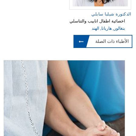
الدكتورة شيلبا سابلي
اخصائية اطفال انابيب والتناسلي
بنغالور, هاريانا, الهند
الأطباء ذات الصلة