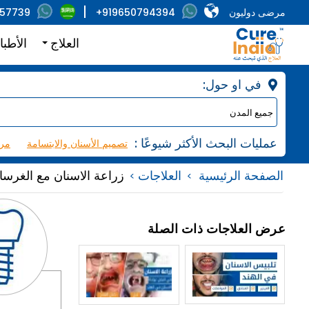
مرضى دوليون
+919650794394
857739
العلاج
الأطبا
:في او حول
: عمليات البحث الأكثر شيوعًا
تصميم الأسنان والابتسامة
مرك
الصفحة الرئيسية
العلاجات
زراعة الاسنان مع الغرسا
عرض العلاجات ذات الصلة