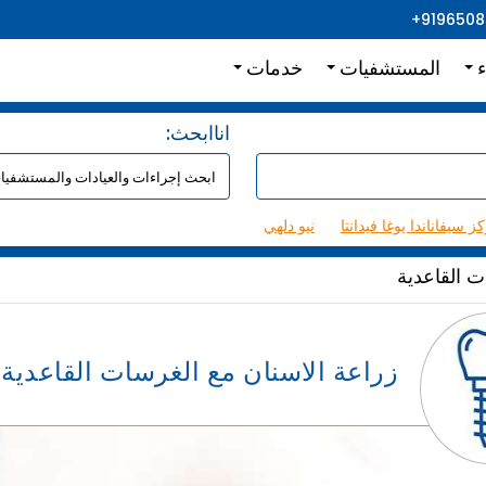
+919650
ء
المستشفيات
خدمات
:اناابحث
ز سيفاناندا يوغا فيدانتا
نيو دلهي
ت القاعدية
زراعة الاسنان مع الغرسات القاعدية