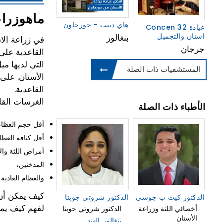
ماهوزراعة ال
هاي دينت - جورجاون
Concen 32 عيادة
اسنان والتجميل
بنغالور
في زراعة الا
جرجان
القاعدية على
التي لديها م
المستشفيات ذات الصلة
الأسنان. على
القاعدية.
الغرسات القاع
الأطباء ذات الصلة
أقل حجم العظام 
أقل كثافة العظا
أمراض اللثة وال
المدخنين،
والعظام العادية
كيف يمكن أن 
الدكتور كيث ب جوسي
الدكتور شروتي جوبتا
لفهم كيف يمك
أخصائي اللثة وزراعة
الدكتور شروتي جوبتا
الأسنان
بنغالور, الهند