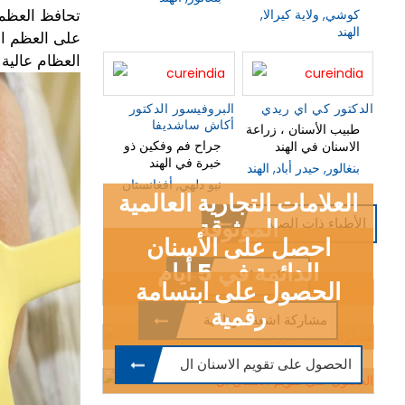
تحافظ العظم 
كوشي, ولاية كيرالا,
الهند
على العظم ال
العظام عالية
الدكتور كي اي ريدي
البروفيسور الدكتور
أكاش ساشديفا
طبيب الأسنان ، زراعة
جراح فم وفكين ذو
خبرة في الهند
بنغالور, حيدر أباد, الهند
نيو دلهي, أفغانستان
العلامات التجارية العالمية
الموثوقة
الأطباء ذات الصلة
احصل على الأسنان
الدائمة في 5 أيام
مطلوب الان
الحصول على ابتسامة
رقمية
مشاركة اشعة بنورامية
الحصول على تقويم الاسنان ال