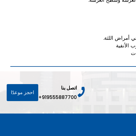
الغرسة وسطح الغرسة.
ي أمراض اللثة.
 الأنفية
ات
اتصل بنا
احجز موعدًا
+919555887700