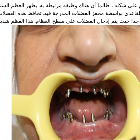
على شكله ، طالما أن هناك وظيفة مرتبطة به. يظهر العظم السنخ
قاعدي بواسطة محفز العضلات المدرجة فيه. تحافظ هذه العضلات د
 جدا حيث يتم إدخال العضلات على سطح العظام. هذا العظم شديد ال