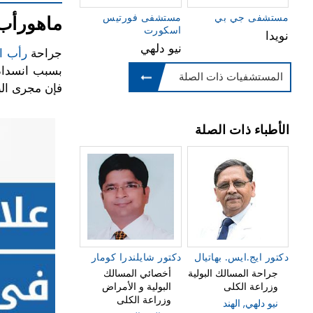
مستشفى جي بي
مستشفى فورتيس
ماهورأب 
اسكورت
نويدا
نيو دلهي
جراحة
رأب ال
بسبب انسداد 
المستشفيات ذات الصلة
فإن مجرى الب
الأطباء ذات الصلة
دكتور ايج.ايس. بهاتيال
دكتور شايلندرا كومار
جراحة المسالك البولية
أخصائي المسالك
وزراعة الكلى
البولية و الأمراض
وزراعة الكلى
نيو دلهي, الهند