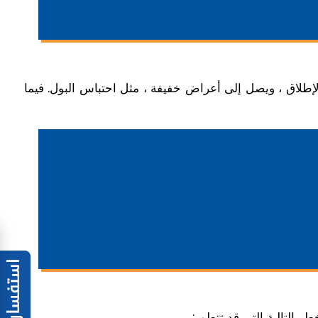
طلاق ، ويصل إلى أعراض خفيفة ، مثل احتباس البول. فيما
 التالية التي قد تتطور: