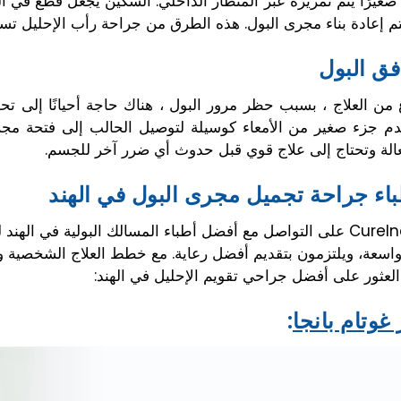
ا صغيرًا يتم تمريره عبر المنظار الداخلي. السكين يجعل قطع في
تم إعادة بناء مجرى البول. هذه الطرق من جراحة رأب الإحليل تسمى
فق البول
 من العلاج ، بسبب حظر مرور البول ، هناك حاجة أحيانًا إلى تح
م جزء صغير من الأمعاء كوسيلة لتوصيل الحالب إلى فتحة مجرى
فعالة وتحتاج إلى علاج قوي قبل حدوث أي ضرر آخر للجسم.
اء جراحة تجميل مجرى البول في الهند
يساعدك CureIndia على التواصل مع أفضل أطباء المسالك البولية في ا
واسعة، ويلتزمون بتقديم أفضل رعاية. مع خطط العلاج الشخصية وال
عثور على أفضل جراحي تقويم الإحليل في الهند:
 غوتام بانجا
: