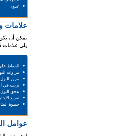
عدوى
علامات و
يمكن أن يكون
يلي علامات قل
الحفاظ على 
مراوغة البو
مرور البول 
نزيف في ال
تدفق البول 
تفريغ الإحلي
حصوة المثان
عوامل ال
لدى بعض الذك