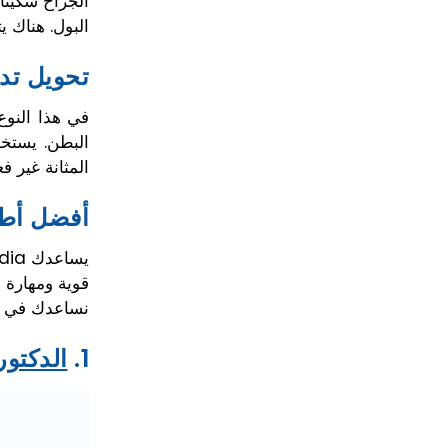
الجراح سكينً
البول. هناك ي
تحويل تد
في هذا النوع
البطن. يستخد
المثانة غير 
أفضل أطب
قوية ومهارة 
نساعدك في ال
1.
الدكتور