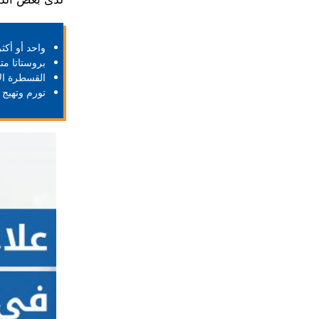
واحد أو أكث
بروستاتا م
القسطرة ال
تورم وتهيج 