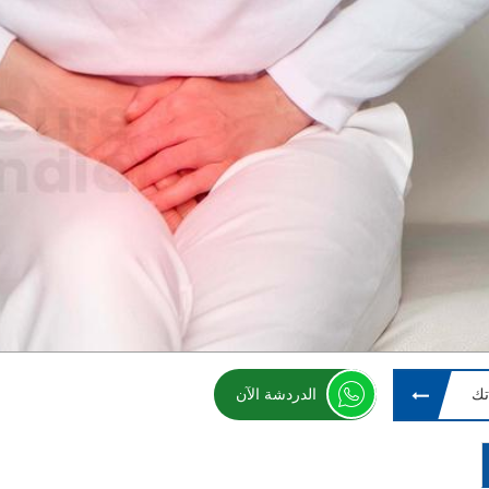
تك
الدردشة الآن