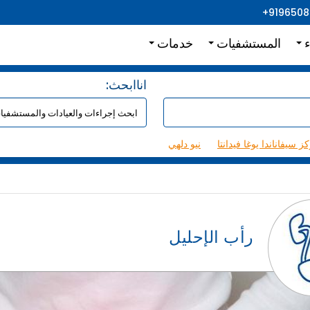
+919650
ء
المستشفيات
خدمات
:اناابحث
ز سيفاناندا يوغا فيدانتا
نيو دلهي
رأب الإحليل