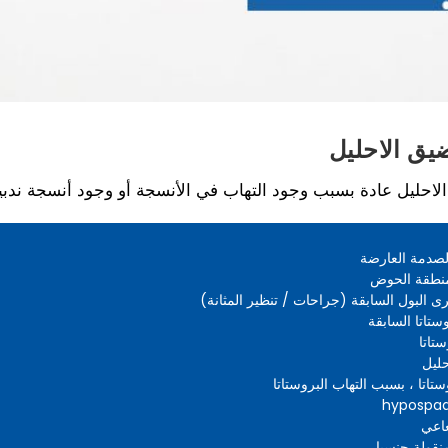
يق الاحليل
احليل عادة بسبب وجود التهاب في الأنسجة أو وجود أنسجة ندبية.
الصدمة العارضة
نطقة الحوض
 البول السابقة (جراحات / تنظير المثانة)
ستاتا السابقة
تاتا
ليل
ستاتا ، بسبب التهاب البروستاتا
عاعي
نقولة جنسيا