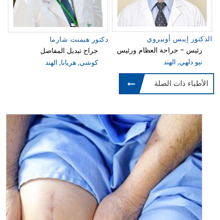
الدكتور إيبس أوبيروي
دكتور هيمنت شارما
رئيس - جراحة العظام ورئيس
جراح تبديل المفاصل
نيو دلهي, الهند
كوشي, هريانا, الهند
الأطباء ذات الصلة