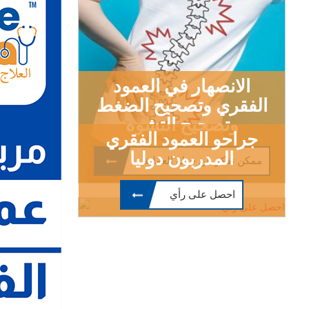
الانصهار في العمود
الفقري وتصحيح الضغط
وتصحيح التشوه
جراحو العمود الفقري
المدربون دوليا
احصل على رأي