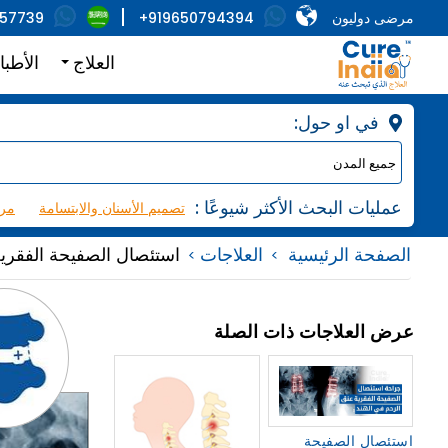
مرضى دوليون
+919650794394
857739
العلاج
الأطبا
:في او حول
: عمليات البحث الأكثر شيوعًا
تصميم الأسنان والابتسامة
مرك
الصفحة الرئيسية
العلاجات
استئصال الصفيحة الفقرية
عرض العلاجات ذات الصلة
استئصال الصفيحة