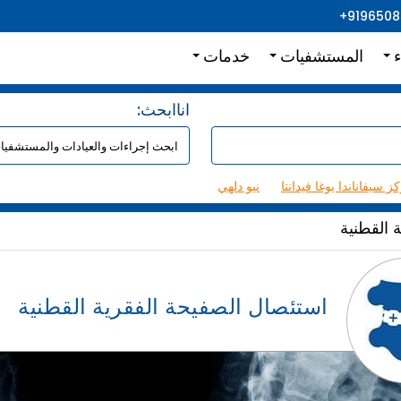
+919650
ء
المستشفيات
خدمات
:اناابحث
ز سيفاناندا يوغا فيدانتا
نيو دلهي
 القطنية
استئصال الصفيحة الفقرية القطنية