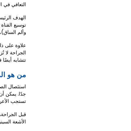
التعافي في ا
الهدف الرئيس
توسيع القناة
وألم الساق)،
علاوة على ذلك
الجراحة لا ت
تتشابه أيضًا ف
من هو الم
استئصال الصف
جدًا. يمكن أ
تستجب الأعرا
قبل الجراحة،
الأشعة السين