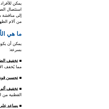
يمكن للأفرا
استئصال الصفي
إلى مناقشة ه
من آلام الظهر
ما هي الأ
يمكن أن يكون
بسرعة:
■
تخفيف الض
مما يُخفف الأ
■
تحسين قوة 
■
تخفيف ألم 
القطنية من ال
■
يساعد على