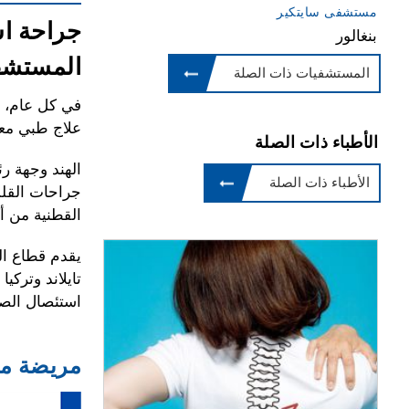
مستشفى سايتكير
جراحة اس
بنغالور
المستشف
المستشفيات ذات الصلة
في كل عام، ي
علاج طبي معق
الأطباء ذات الصلة
الهند وجهة رئ
الأطباء ذات الصلة
جراحات القلب
القطنية من أك
يقدم قطاع ال
تايلاند وتركي
استئصال الصف
مريضة من 