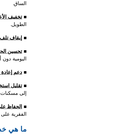
الساق.
■
تخفيف الأ
الطويل.
■
إيقاف تلف
■
تحسين الحي
اليومية دون أل
■
دعم إعادة ا
■
تقليل استخ
إلى مسكنات ا
■
الحفاظ على
الفقرية على
ما هي خط