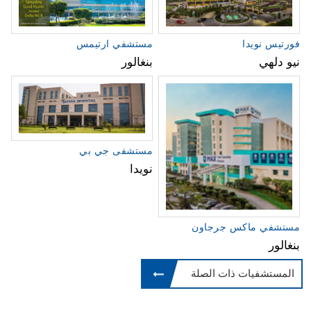
فورتيس نويدا
مستشفي ارتيمس
نيو دلهي
بنغالور
مستشفى جي بي
نويدا
مستشفي ماكس جرجاون
بنغالور
المستشفيات ذات الصلة