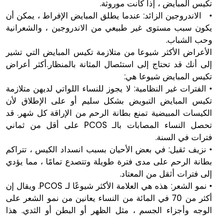
تكيس المبايض ، إذا كانت موروثة.
• الاندروجين الزائد: عندما يطلق المبايض الإفراط ، يمكن أن
يكون سبب مستوى غير طبيعي من الاندروجين ، والشعرانية
وحب الشباب.
الأعراض الأكثر شيوعا من متلازمة تكيس المبايض التي تشير
إلى أنك قد تحتاج إلى استئصال المثانة بالمنظار.أكثر أعراض
تكيس المبايض شيوعا هي:
• الفترات غير النظامية: لا يجوز للنساء اللواتي لديهن متلازمة
تكيس المبايض التبويض بشكل سليم أو على الإطلاق لأن
الكيسات المبيضية تمنع بطانة الرحم من الإراقة كل شهر. قد
تحصل النساء المصابات بالـ PCOS على أقل من ثماني
فترات في السنة.
• نزيف ثقيل: في بعض الأحيان بسبب انسداد الكيس ، تتراكم
بطانة الرحم على مدى فترة طويلة وتتصدع تمامًا ، مما يؤدي
إلى فترات أثقل من المعتاد.
• نمو الشعر: هذه هي العلامة الأكثر شيوعًا لـ PCOS. ويقال إن
أكثر من 70 في المائة من النساء يعانين من نمو الشعر على
الوجه وأجزاء الجسم ، مثل الظهر أو البطن أو الثدي. هذا