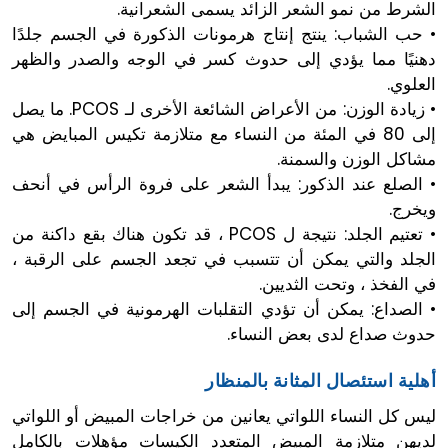
الشرط من نمو الشعر الزائد يسمى الشعرانية.
• حب الشباب: ينتج إنتاج هرمونات الذكورة في الجسم جلدًا
دهنيًا مما يؤدي إلى حدوث كسر في الوجه والصدر والظهر
العلوي.
• زيادة الوزن: من الأعراض الشائعة الأخرى لـ PCOS. ما يصل
إلى 80 في المئة من النساء مع متلازمة تكيس المبايض هي
مشاكل الوزن والسمنة.
• الصلع عند الذكور: يبدأ الشعر على فروة الرأس في أنحف
ويخرج.
• تعتيم الجلد: نتيجة ل PCOS ، قد تكون هناك بقع داكنة من
الجلد والتي يمكن أن تتسبب في تجعد الجسم على الرقبة ،
في الفخذ ، وتحت الثديين.
• الصداع: يمكن أن تؤدي التقلبات الهرمونية في الجسم إلى
حدوث صداع لدى بعض النساء.
أهلية استئصال المثانة بالمنظار
ليس كل النساء اللواتي يعانين من خراجات المبيض أو اللواتي
لديهن متلازمة المبيض المتعدد الكيسات مؤهلات بالكامل