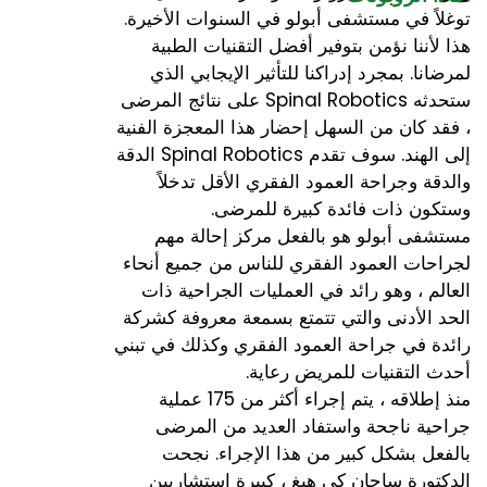
توغلاً في مستشفى أبولو في السنوات الأخيرة.
هذا لأننا نؤمن بتوفير أفضل التقنيات الطبية
لمرضانا. بمجرد إدراكنا للتأثير الإيجابي الذي
ستحدثه Spinal Robotics على نتائج المرضى
، فقد كان من السهل إحضار هذا المعجزة الفنية
إلى الهند. سوف تقدم Spinal Robotics الدقة
والدقة وجراحة العمود الفقري الأقل تدخلاً
وستكون ذات فائدة كبيرة للمرضى.
مستشفى أبولو هو بالفعل مركز إحالة مهم
لجراحات العمود الفقري للناس من جميع أنحاء
العالم ، وهو رائد في العمليات الجراحية ذات
الحد الأدنى والتي تتمتع بسمعة معروفة كشركة
رائدة في جراحة العمود الفقري وكذلك في تبني
أحدث التقنيات للمريض رعاية.
منذ إطلاقه ، يتم إجراء أكثر من 175 عملية
جراحية ناجحة واستفاد العديد من المرضى
بالفعل بشكل كبير من هذا الإجراء. نجحت
الدكتورة ساجان كي هيغ ، كبيرة استشاريين