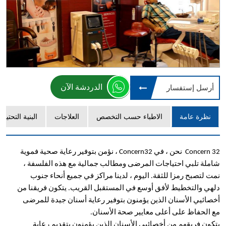
الدردشة الآن
أرسل إستفسار
نظرة عامة
الاطباء حسب التخصص
العلاجات
البنية التحتية
Concern 32 نحن ، في Concern32 ، نؤمن بتوفير رعاية صحية فموية
شاملة تلبي احتياجات المرضى ومطالب جمالية مع هذه الفلسفة ،
نمت لتصبح رمزا للثقة. اليوم ، لدينا مراكز في جميع أنحاء جنوب
دلهي والتخطيط لأفق أوسع في المستقبل القريب. يتكون فريقنا من
أخصائيي الأسنان الذين يؤمنون بتوفير رعاية أسنان جيدة للمرضى
مع الحفاظ على أعلى معايير صحة الأسنان.
يتكون فريقهم من أخصائيي الأسنان الذين يؤمنون بتقديم رعاية