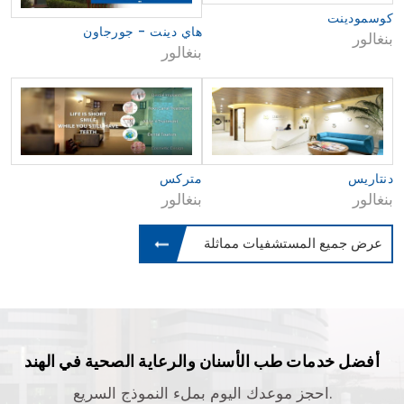
كوسمودينت
هاي دينت - جورجاون
بنغالور
بنغالور
دنتاريس
متركس
بنغالور
بنغالور
عرض جميع المستشفيات مماثلة
أفضل خدمات طب الأسنان والرعاية الصحية في الهند
احجز موعدك اليوم بملء النموذج السريع.