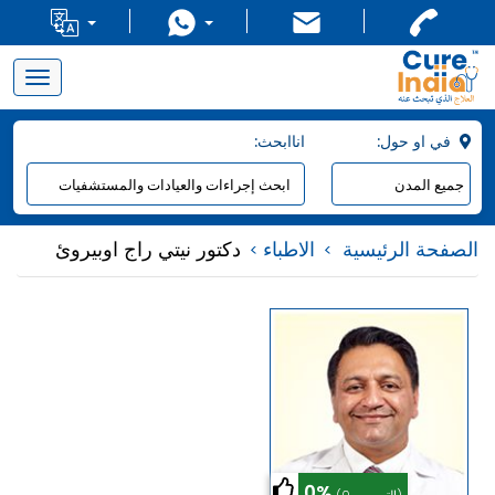
Toggle
navigation
:في او حول
:اناابحث
الصفحة الرئيسية
الاطباء
دكتور نيتي راج اوبيروئ
0%