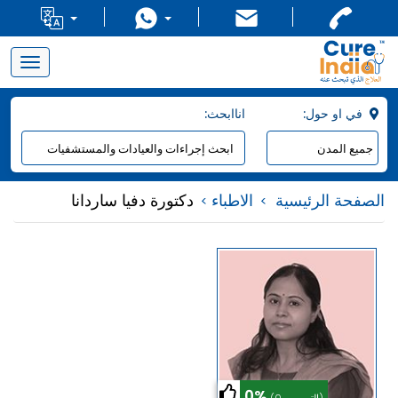
Toggle
navigation
:في او حول
:اناابحث
الصفحة الرئيسية
الاطباء
دكتورة دفيا ساردانا
0%