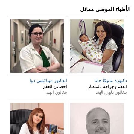
الأطباء الموصى مماثل
دكتورة مانيكا خانا
الدكتور ميناكشي دوا
العقم وجراحة بالمنظار
اخصائي العقم
بنغالور, دلهي, الهند
بنغالور, الهند