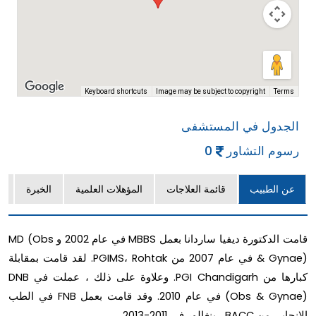
Terms
Keyboard shortcuts
Image may be subject to copyright
الجدول في المستشفى
رسوم التشاور
0
عن الطبيب
قائمة العلاجات
المؤهلات العلمية
الخبرة
ا
قامت الدكتورة ديفيا ساردانا بعمل MBBS في عام 2002 و MD (Obs
& Gynae) في عام 2007 من PGIMS، Rohtak. لقد قامت بمقابلة
كبارها من PGI Chandigarh. وعلاوة على ذلك ، عملت في DNB
(Obs & Gynae) في عام 2010. وقد قامت بعمل FNB في الطب
الإنجابي من BACC ، بنغالور في 2011-2013