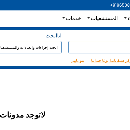
+919650
ء
المستشفيات
خدمات
:اناابحث
ز سيفاناندا يوغا فيدانتا
نيو دلهي
لاتوجد مدونات