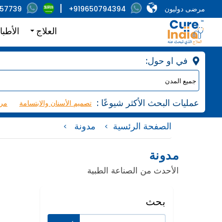
مرضى دوليون
+919650794394
857739
العلاج
الأطبا
:في او حول
: عمليات البحث الأكثر شيوعًا
تصميم الأسنان والابتسامة
مرك
الصفحة الرئسية
مدونة
مدونة
الأحدث من الصناعة الطبية
بحث