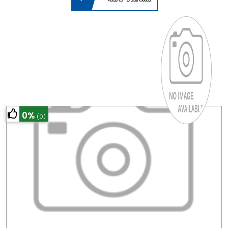
0%
(0)