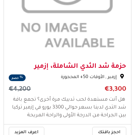
حزمة شد الثدي الشاملة، إزمير
إزمير
, الأوقات 50+ المحجوزة
%
خصم
€4,200
€3,300
هل أنت مستعدة لحب ثدييك مرة أخرى؟ تجمع باقة
شد الثدي لدينا بسعر حوالي 3300 يورو في إزمير تركيا
بين الجراحة من الدرجة الأولى والراحة المريحة
والرعاية الحقيقية. تبدأ زيادة ثقتك بنفسك هنا في
أفضل مستشفى لجراحة التجميل في تركيا!
احجز باقتك
اعرف المزيد