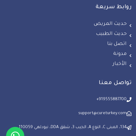
روابط سريعة
حديث المريض
حديث الطبيب
اتصل بنا
مدونة
الأخبار
تواصل معنا
+919555887700
support@cureturkey.com
134، المبنى C، النوع A، الجيب 3، شقق DDA، نيودلهي 110059