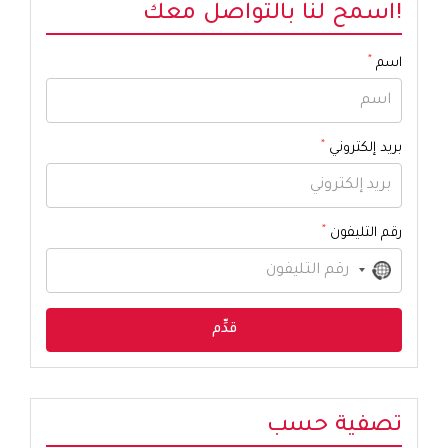
!اسمح لنا بالتواصل معك
*
اسم
*
بريد إلكتروني
*
رقم التليفون
No
country
selected
تصفية حسب