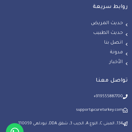
روابط سريعة
حديث المريض
حديث الطبيب
اتصل بنا
مدونة
الأخبار
تواصل معنا
+919555887700
support@cureturkey.com
134، المبنى C، النوع A، الجيب 3، شقق DDA، نيودلهي 110059