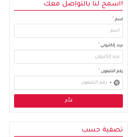
!اسمح لنا بالتواصل معك
*
اسم
*
بريد إلكتروني
*
رقم التليفون
No
country
selected
تصفية حسب