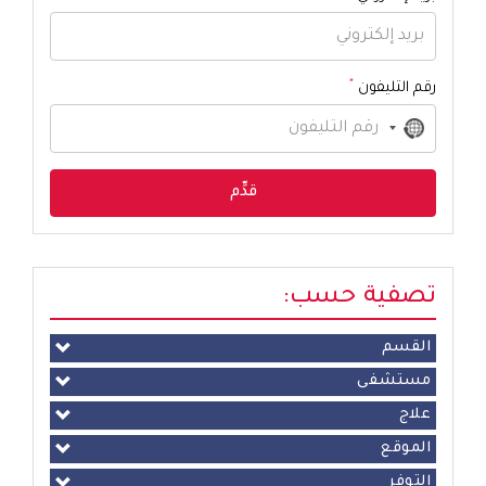
*
رقم التليفون
No
country
selected
تصفية حسب:
القسم
مستشفى
علاج
الموقع
التوفر