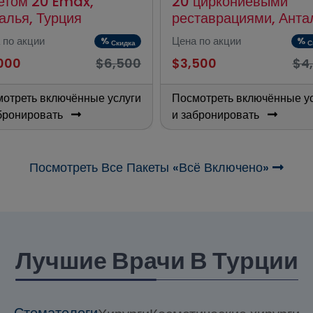
етом 20 Emax,
20 циркониевыми
алья, Турция
реставрациями, Анта
 по акции
Цена по акции
%
%
Скидка
С
000
$6,500
$3,500
$4
отреть включённые услуги
Посмотреть включённые у
бронировать
и забронировать
Посмотреть Все Пакеты «всё Включено»
Лучшие Врачи В Турции