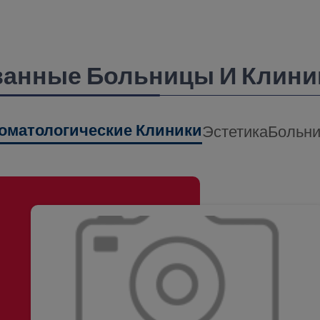
анные Больницы И Клини
оматологические Клиники
Эстетика
Больн