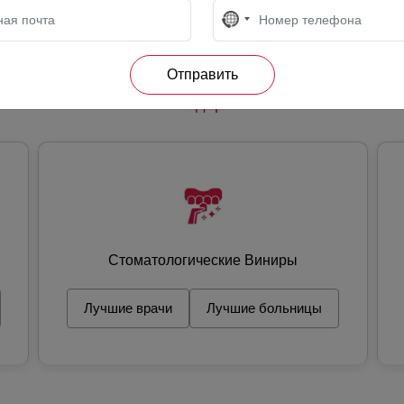
No
country
selected
Стоматология
Здоровье
Эстетика
Стоматологические Виниры
Лучшие врачи
Лучшие больницы