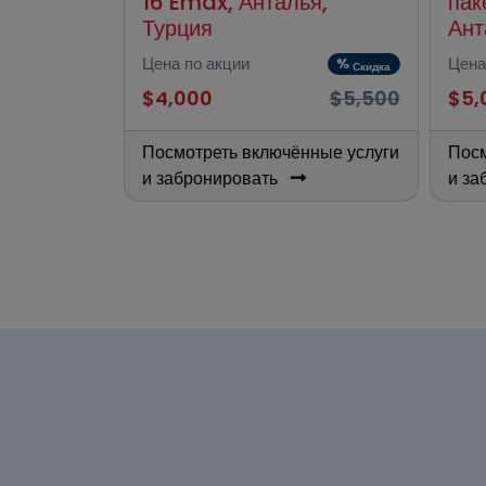
16 Emax, Анталья,
пак
Турция
Ант
%
Скидка
Цена по акции
Цена
%
$12,500
Скидка
$4,000
$5,500
$5,
нные услуги
Посмотреть включённые услуги
Посм
и забронировать
и за