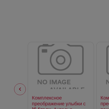
el
Комплексное
Ком
-6,
преображение улыбки с
пре