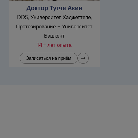
Доктор Тугче Акин
Док
DDS, Университет Хаджеттепе,
DDS, Ун
Протезирование - Университет
Протези
Башкент
14+ лет опыта
Записаться на приём
Запи