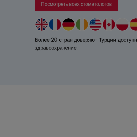
Посмотреть всех стоматологов
Доктор Тугче Акин
Доктор Тугч
S, Университет Хаджеттепе,
DDS, Университет 
тезирование - Университет
Протезирование - 
Башкент
Башкен
Более 20 стран доверяют Турции доступ
14+ лет опыта
14+ лет о
здравоохранение.
Записаться на приём
Записаться на п