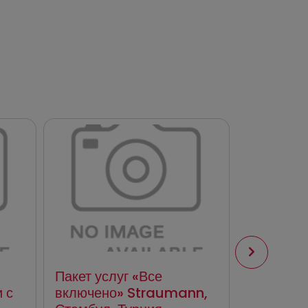
Пакет услуг «Все
Пакет ус
 с
включено» Straumann,
Biocare 