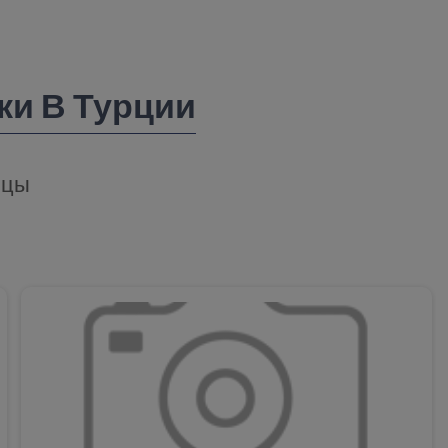
ки В Турции
ицы