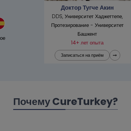
е Акин
Доктор Тугче Акин
Хаджеттепе,
DDS, Университет Хаджеттепе,
Университет
Протезирование - Университет
т
Башкент
ное
пыта
14+ лет опыта
риём
Записаться на приём
Почему CureTurkey?