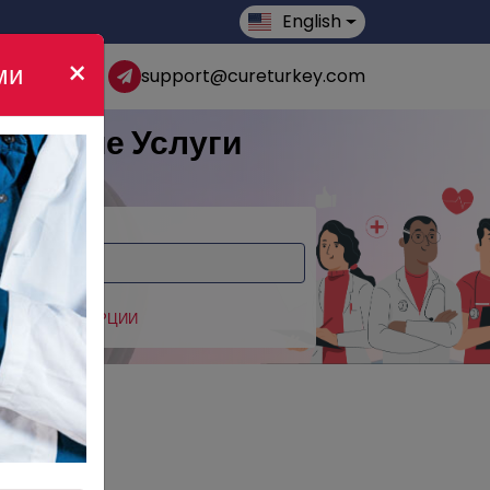
English
×
ми
support@cureturkey.com
цинские Услуги
ЛЕЧЕНИЕ В ТУРЦИИ