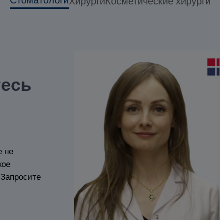
Стоматологи
Хирурги
Косметические хирурги
тесь
е не
кое
 Запросите