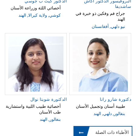
البروفيسور الدكتور أكاش
الدكتور كيث ب جوسي
ساشديفا
أخصائي اللثة وزراعة الأسنان
جراح فم وفكين ذو خبرة في
كوشي, ولاية كيرالا, الهند
الهند
نيو دلهي, أفغانستان
دكتورة شارو رانا
الدكتورة شويتا نوال
طبيبة أسنان وتجميل الأسنان
أخصائية طبيب اللبية واستشارية
طب الأسنان
بنغالور, دلهي, الهند
بنغالور, الهند
الأطباء ذات الصلة