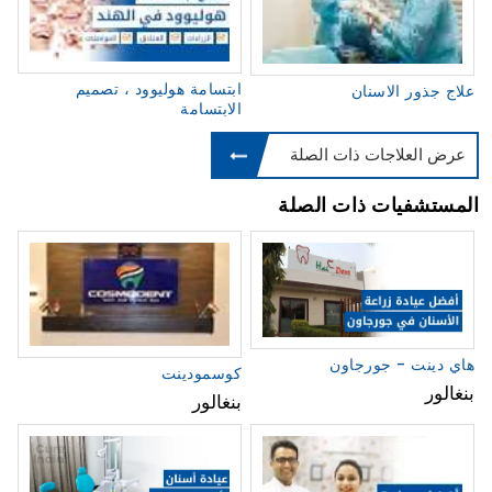
ابتسامة هوليوود ، تصميم
علاج جذور الاسنان
الابتسامة
عرض العلاجات ذات الصلة
المستشفيات ذات الصلة
هاي دينت - جورجاون
كوسمودينت
بنغالور
بنغالور