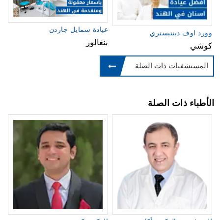
عيادة سمايل جاردن
وورد اوف دينتيستري
بنغالور
كوشي
المستشفيات ذات الصلة
الأطباء ذات الصلة