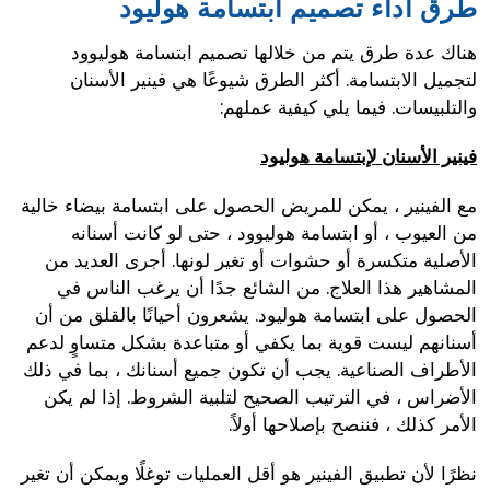
طرق أداء تصميم ابتسامة هوليود
هناك عدة طرق يتم من خلالها تصميم ابتسامة هوليوود
لتجميل الابتسامة. أكثر الطرق شيوعًا هي فينير الأسنان
والتلبيسات. فيما يلي كيفية عملهم:
فينير الأسنان لإبتسامة هوليود
مع الفينير ، يمكن للمريض الحصول على ابتسامة بيضاء خالية
من العيوب ، أو ابتسامة هوليوود ، حتى لو كانت أسنانه
الأصلية متكسرة أو حشوات أو تغير لونها. أجرى العديد من
المشاهير هذا العلاج. من الشائع جدًا أن يرغب الناس في
الحصول على ابتسامة هوليود. يشعرون أحيانًا بالقلق من أن
أسنانهم ليست قوية بما يكفي أو متباعدة بشكل متساوٍ لدعم
الأطراف الصناعية. يجب أن تكون جميع أسنانك ، بما في ذلك
الأضراس ، في الترتيب الصحيح لتلبية الشروط. إذا لم يكن
الأمر كذلك ، فننصح بإصلاحها أولاً.
نظرًا لأن تطبيق الفينير هو أقل العمليات توغلًا ويمكن أن تغير