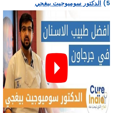
5)
الدكتور سوميوجيت بيغجي
الدكتور سوميوجيت بيغجي هو أخصائي تقويم الأسنان وزراعة
الأسنان في دلهي إن سي آر ، الهند. أكمل BDS في كلية
راجيف غاندي لطب الأسنان ، بنغالور ، ودرس ماجستير جراحة
الأسنان في جامعة رام مانوهار لوهيا أفاد. لديه مهارات في
ابتسامة هوليود وطب الأسنان التجميلي. يشتهر الدكتور
سوميوجيت بيغجي بخبرته في تصميم الابتسامة واسعار