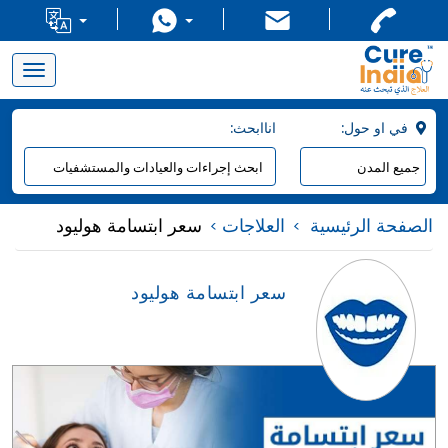
Toggle
navigation
:في او حول
:اناابحث
الصفحة الرئيسية
العلاجات
سعر ابتسامة هوليود
سعر ابتسامة هوليود