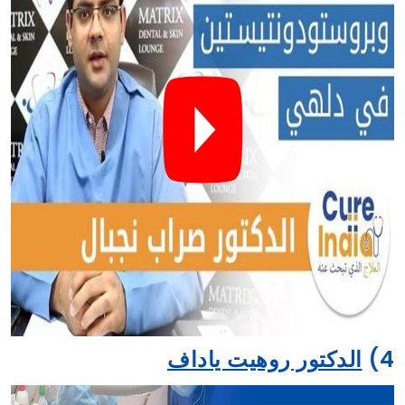
الدكتور سوراب ناجبال هو أحد أطباء الاسنان ذوي الخبرة في
دلهي ، الهند. لديه مهارات في التركيبات السنية التيجان ،
الجسور ، أطقم الاسنان ابتسامة هوليوود والغرسات الداعمة
للأطراف الاصطناعية. يتمتع الدكتور سوراب ناجبال بخبرة 17
عامًا وتلقى تدريبًا خاصًا في طب الاسنان التجميلي بما في
ذلك تصميم ابتسامة هوليوود. يشتهر بتصميم الابتسامة و سعر
ابتسامة هوليود في عيادته الواقعة في جنوب دلهي.
4)
الدكتور روهيت ياداف