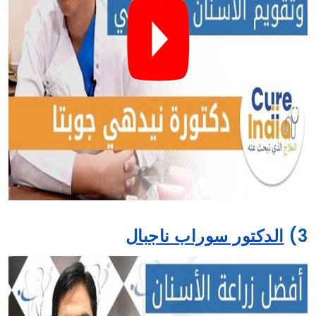
الدكتورة نيدهي جوبتا هى طبيب أسنان التجميل الأكثر كفاءة
في دلهي ، الهند. حصلت على دبلوم طب الاسنان التجميلي
من جامعة نيويورك. قامت بدورة تدريبية متقدمة مع Dental
GPS Las Vegas في تصميم ابتسامة هوليود. الدكتورة
نيدهي جوبتا خبيرة في ابتسامة هوليوةد وتصميم ابتسامة
هوليود ثلاثية الأبعاد. لديها اكثر من 15 عامًا خبرة و سعر
ابتسامة هوليود في متناول الجميع باستخدام التكنولوجيا
المتقدمة في عيادتها.
3)
الدكتور سوراب ناجبال