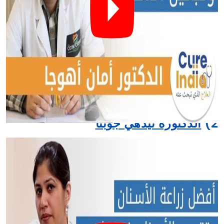
الدكتور أمان أهوجا طبيب أسنان ماهر في جورجاون ، الهند.
أكمل تصميم الابتسامة الرقمية (شهادة) من كريستيان
كوتشمان (البرازيل) في عام 2015. بالإضافة إلى ذلك ، فهو
عضو في Digital Smile Design (DSD-BRAZIL). إنه خبير
يتمتع بخبرة 12 عامًا في تصميم الابتسامة ويقدم سعر ابتسامة
هوليود بأسعار معقولة في عيادته.
2)
الدكتورة نيدهي جوبتا