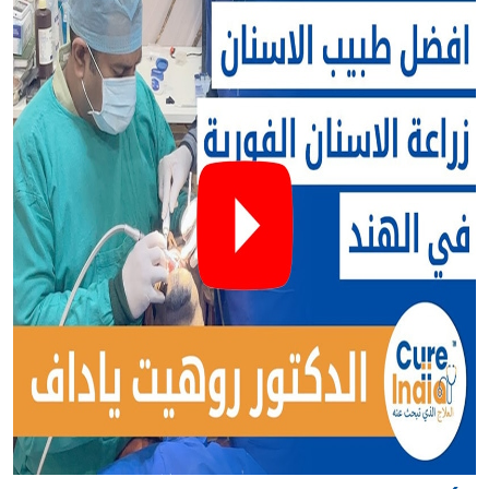
الدكتور روهيت ياداف أخصائي تركيبات وزراعة أسنان مؤهل
تأهيلا عاليا في دلهي ، الهند. حصل على درجة الماجستير في
زراعة الاسنان ذات التحميل الوظيفي الفوري من معهد IIF
ألمانيا. يتمتع الدكتور روهيت ياداف بخبرة في ابتسامة هوليود
وطب الأسنان التجميلي الآخر. اكتسب شهرة في دلهي
والمدن المجاورة لتصميم ابتسامة هوليود باستخدام التقنيات
المتقدمة. سعر ابتسامة هوليود في متناول الجميع في عيادته.