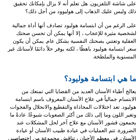
على شاشة التلفزيون. هل تعلم أنه لا يزال بإمكانك تحقيق
ذلك وليس عليك الذهاب إلى هوليوود من أجل ذلك؟
على الرغم من أن ابتسامة هوليود تصادف أنها أداة جمالية
لشخصية مثيرة للإعجاب ، إلا أنها يمكن أن تحسن صحتك
العقلية وتعتني بصحتك النفسية بشكل عام. يمكن أن يكون
سعر ابتسامة هوليود باهظًا ، لكنه يوفر حلاً دائمًا لأسنانك غير
المستوية والملطخة.
ما هي ابتسامة هوليود؟
يعالج أطباء الأسنان العديد من القضايا التي تمنعك من
الابتسام جمالياً في علاج الأسنان المعروف باسم ابتسامة
هوليود. تعد اختلالات المحاذاة والتقطيع والانحلال والفجوات
وتغير اللون وما إلى ذلك من أكثر الصعوبات شيوعًا. عادةً ما
يجمعون قشور الأسنان مع علاج آخر لحل المشكلات عند
الضرورة. تتم العمليات في عيادة طبيب الأسنان أو عيادة
الأسنان. في معظم الأحيان ، تناقش مجموعة من اختصاصيي