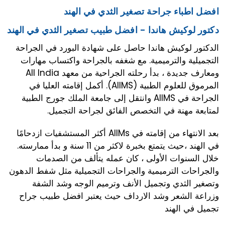
افضل اطباء جراحة تصغير الثدي في الهند
دكتور لوكيش هاندا - افضل طبيب تصغير الثدي في الهند
الدكتور لوكيش هاندا حاصل على شهادة البورد في الجراحة
التجميلية والترميمية. مع شغفه بالجراحة واكتساب مهارات
ومعارف جديدة ، بدأ رحلته الجراحية من معهد All India
المرموق للعلوم الطبية (AIIMS). أكمل إقامته العليا في
الجراحة في AIIMS وانتقل إلى جامعة الملك جورج الطبية
لمتابعة مهنة في التخصص الفائق لجراحة التجميل.
بعد الانتهاء من إقامته في AIIMs أكثر المستشفيات ازدحامًا
في الهند ،حيث يتمتع بخبرة لاكثر من 11 سنة و بدأ ممارسته.
خلال السنوات الأولى ، كان عمله يتألف من الصدمات
والجراحات الترميمية والجراحات التجميلية مثل شفط الدهون
وتصغير الثدي وتجميل الأنف وترميم الوجه وشد الشفة
وزراعة الشعر وشد الارداف حيث يعتبر افضل طبيب جراح
تجميل في الهند