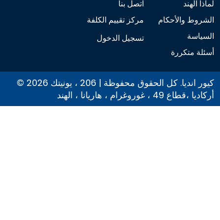
لماذا الهند
اتصل بنا
الشروط والأحكام
مركز تقييم الكلفة
السياسة
تسجيل الدخول
أسئلة متكررة
© 2026 كيور انديا. كل الحقوق محفوظة | 206 ، يونيتك
أركاديا ،قطاع 49 ، غوروغرام ، هاريانا ، الهند