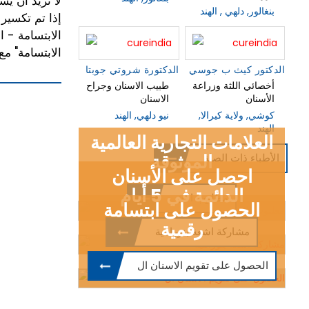
لا نريد أن يش
بنغالور, دلهي , الهند
إذا تم تكسير
الابتسامة - 
الابتسامة" مع ضمان محدود لمدة 
الدكتور كيث ب جوسي
الدكتورة شروتي جوبتا
أخصائي اللثة وزراعة
طبيب الاسنان وجراح
الأسنان
الاسنان
كوشي, ولاية كيرالا,
نيو دلهي, الهند
الهند
العلامات التجارية العالمية
الموثوقة
الأطباء ذات الصلة
احصل على الأسنان
الدائمة في 5 أيام
مطلوب الان
الحصول على ابتسامة
رقمية
مشاركة اشعة بنورامية
الحصول على تقويم الاسنان ال