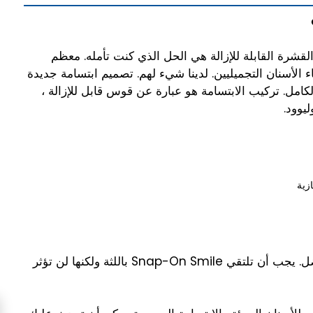
لقشرة القابلة للإزالة هي الحل الذي كنت تأمله. معظم
 الأسنان التجميليين. لدينا شيء لهم. تصميم ابتسامة جديدة
كامل. تركيب الابتسامة هو عبارة عن قوس قابل للإزالة ،
يوود.
زية
قم بمحاذاة المفاجئة على الابتسامة على الأسنان باستخدام اليدين لملاءمة أفضل. يجب أن تلتقي Snap-On Smile باللثة ولكنها لن تؤثر