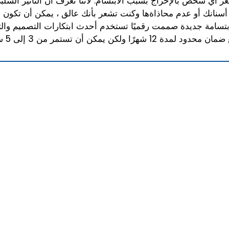
عر أي شخص بالإحراج بسبب الابتسام. لأننا نعرف أن التأثير السل
 أسنانك أو عدم محاذاةها وكنت تشعر بأنك عالق ، يمكن أن تكون ال
ابتسامة جديدة صممت رقميًا تستخدم أحدث ابتكارات التصميم والتقن
12 شهرًا ولكن يمكن أن تستمر من 3 إلى 5 سنوات.