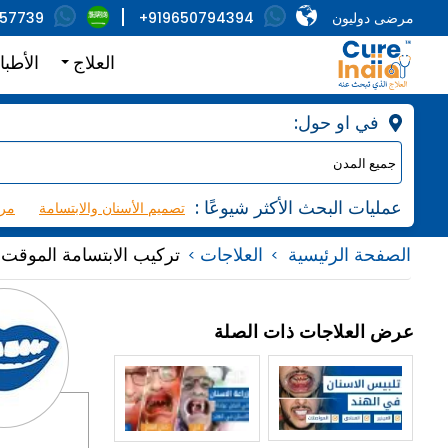
مرضى دوليون
+919650794394
857739
العلاج
الأطبا
:في او حول
: عمليات البحث الأكثر شيوعًا
تصميم الأسنان والابتسامة
مرك
الصفحة الرئيسية
العلاجات
تركيب الابتسامة الموقت
عرض العلاجات ذات الصلة