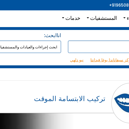
+919650
ء
المستشفيات
خدمات
:اناابحث
ز سيفاناندا يوغا فيدانتا
نيو دلهي
تركيب الابتسامة الموقت