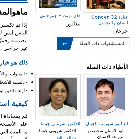
ماهوالمف
هاي دينت - جورجاون
Concen 32 عيادة
اسنان والتجميل
بنغالور
إذا تم تكسير
جرجان
الناس ليس لدي
مصممة رقميًا 
المستشفيات ذات الصلة
غير جراحي ، 
ذلك هو خيار م
الأطباء ذات الصلة
• اﻟﻔﺠﻮات أو اﻷﺳ
• بالنسبة للأش
• أولئك الذين 
كيفية است
على الأنسجة 
الدكتور سوراب ناجبال
الدكتور شروتي جوبتا
ابو الاسنان متخصص
الدكتور شروتي جوبتا
ما المدة الت
لزراعة الاسنان
بنغالور, الهند