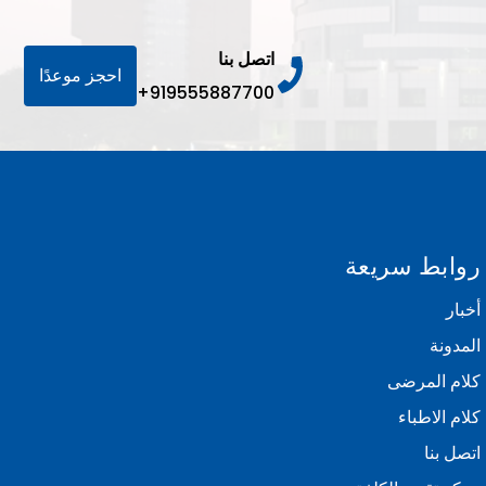
اتصل بنا
احجز موعدًا
+919555887700
روابط سريعة
أخبار
المدونة
كلام المرضى
كلام الاطباء
اتصل بنا