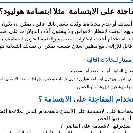
اجئة على الابتسامة مثلا ابتسامة هوليود؟
 أسنانك أو عدم محاذاةها وكنت تشعر بأنك عالق ، يمكن أن تكون ا
هم الوقت لانتظار الأقواس ولا ينفقون آلاف الدولارات على أطباء
، باستخدام أحدث ابتكارات التصميم والتقنية لتحويل ابتسامتك بال
قابل للإزالة ، مع مظهر أسنان طبيعية يمكن أن يمنحك ابتسامة هول
متاز للحالات التالية :
ﻨﺎن اﻟﻤﻠﻮﻧﺔ أو اﻟﻤﻠﺘﺼﻘﺔ أو اﻟﻤﻔﻘﻮدة
خاص الذين يريدون ابتسامة هوليوود دون حساب وتجنب إجراءات طب الأسنان الغا
ليسوا مرشحين للزرعات أو الجسور
خدام المفاجئة على الابتسامة ؟
أو تعرضها للخطر.
ي يستغرقها الابتسامة على الماضي ؟