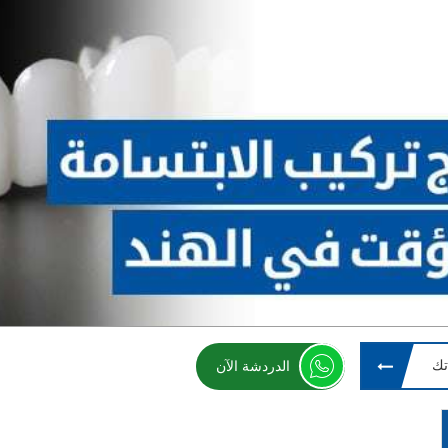
تك
الدردشة الآن