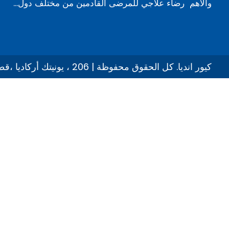
والاهم رضاء علاجي للمرضى القادمين من مختلف دول...
© 2026 كيور انديا. كل الحقوق محفوظة | 206 ، يونيتك أركاديا ،قطاع 49 ، غوروغرام ، هاريانا ، الهند