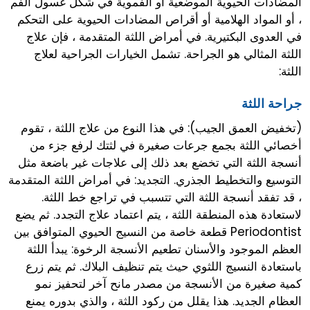
المضادات الحيوية الموضعية أو الفموية في شكل غسول الفم
، أو المواد الهلامية أو أقراص المضادات الحيوية على التحكم
في العدوى البكتيرية. في أمراض اللثة المتقدمة ، فإن علاج
اللثة المثالي هو الجراحة. تشمل الخيارات الجراحية لعلاج
اللثة:
جراحة اللثة
(تخفيض العمق الجيب): في هذا النوع من علاج اللثة ، تقوم
أخصائي اللثة بجمع جرعات صغيرة في لثتك لرفع جزء من
أنسجة اللثة التي تخضع بعد ذلك إلى علاجات غير باضعة مثل
التوسيع والتخطيط الجذري. التجديد: في أمراض اللثة المتقدمة
، قد تفقد أنسجة اللثة التي تتسبب في تراجع خط اللثة.
لاستعادة هذه المنطقة اللثة ، يتم اعتماد علاج التجدد. ثم يضع
Periodontist قطعة خاصة من النسيج الحيوي المتوافق بين
العظم الموجود والأسنان تطعيم الأنسجة الرخوة: يبدأ اللثة
باستعادة النسيج اللثوي حيث يتم تنظيف البلاك. ثم يتم زرع
كمية صغيرة من الأنسجة من مصدر مانح آخر لتحفيز نمو
العظام الجديد. هذا يقلل من ركود اللثة ، والذي بدوره يمنع