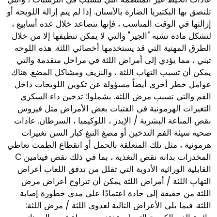
تلتصق بها البكتيريا الضارة بالأسنان. إذا لم يتم إزالة اللويحة أو
إزالتها في الوقت المناسب ، فإنها تتصاعد خلال عدة أسابيع ،
لتشكل مادة تشبه "الجير" والتي لا يمكن تنظيفها إلا من خلال
الطرق المهنية التي قد يستخدمها أخصائي اللثة. هذه اللوحه
تبني ، مما يؤدي إلى أمراض اللثة في مراحل متقدمة والتي
يمكن أن تسبب التهاب اللثة ، والنزيف ومشاكل المضغ. هناك
عوامل خطر أخرى أيضاً مسؤولة عن تكوين اللويحات داخل
الفم والتي تسبب مرض اللثة. يشملوا: تدخين داء السكري
التغيرات الهرمونية في الفتيات بعض الأمراض مثل فيروس
نقص المناعة البشرية / الإيدز ، اللوكيميا ، السرطان. عادات
صحية سيئة الفم التدخين أو مضغ التبغ كبار السن تغييرات
هرمونية ، مثل تلك المتعلقة بالحمل أو انقطاع الطمث تعاطي
المخدرات بدانة نقص التغذية ، بما في ذلك نقص فيتامين C
القابلية الوراثية الأدوية التي تقلل من تدفق اللعاب أعراض
التهاب اللثة / أمراض اللثة يمكن أن تتراوح أعراض مرض
اللثة من خفيفة إلى حادة اعتمادًا على مدى خطورة إصابة
اللثة. فيما يلي الأعراض التالية لعدوى اللثة / مرض اللثة: