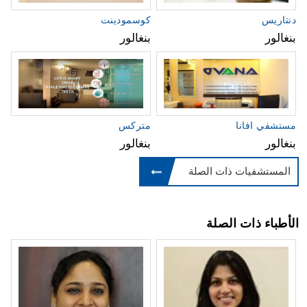
دنتاريس
كوسمودينت
بنغالور
بنغالور
مستشفي افانا
متركس
بنغالور
بنغالور
المستشفيات ذات الصلة
الأطباء ذات الصلة