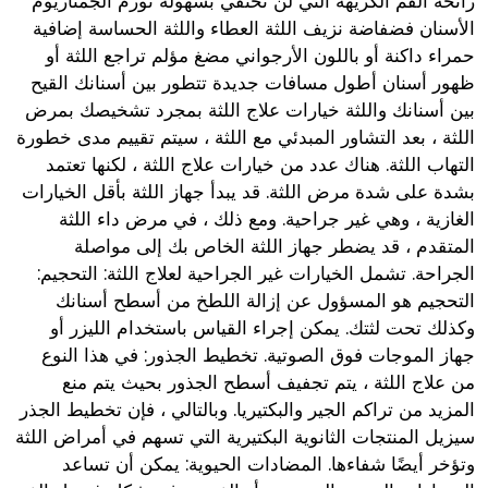
رائحة الفم الكريهة التي لن تختفي بسهولة تورم الجمنازيوم
الأسنان فضفاضة نزيف اللثة العطاء واللثة الحساسة إضافية
حمراء داكنة أو باللون الأرجواني مضغ مؤلم تراجع اللثة أو
ظهور أسنان أطول مسافات جديدة تتطور بين أسنانك القيح
بين أسنانك واللثة خيارات علاج اللثة بمجرد تشخيصك بمرض
اللثة ، بعد التشاور المبدئي مع اللثة ، سيتم تقييم مدى خطورة
التهاب اللثة. هناك عدد من خيارات علاج اللثة ، لكنها تعتمد
بشدة على شدة مرض اللثة. قد يبدأ جهاز اللثة بأقل الخيارات
الغازية ، وهي غير جراحية. ومع ذلك ، في مرض داء اللثة
المتقدم ، قد يضطر جهاز اللثة الخاص بك إلى مواصلة
الجراحة. تشمل الخيارات غير الجراحية لعلاج اللثة: التحجيم:
التحجيم هو المسؤول عن إزالة اللطخ من أسطح أسنانك
وكذلك تحت لثتك. يمكن إجراء القياس باستخدام الليزر أو
جهاز الموجات فوق الصوتية. تخطيط الجذور: في هذا النوع
من علاج اللثة ، يتم تجفيف أسطح الجذور بحيث يتم منع
المزيد من تراكم الجير والبكتيريا. وبالتالي ، فإن تخطيط الجذر
سيزيل المنتجات الثانوية البكتيرية التي تسهم في أمراض اللثة
وتؤخر أيضًا شفاءها. المضادات الحيوية: يمكن أن تساعد