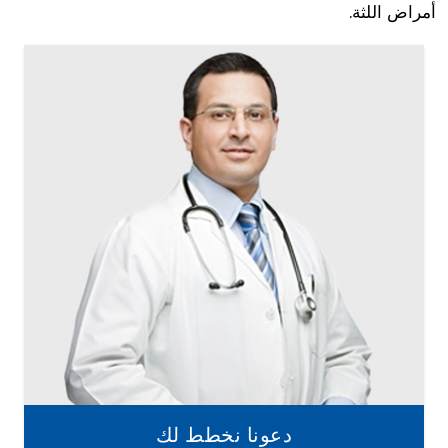
أمراض اللثة.
دعونا نخطط لك