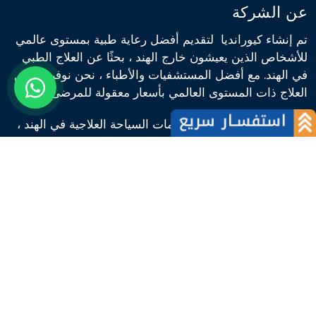
عن الشركة
تم إنشاء كيورانديا لتقديم أفضل رعاية طبية بمستوى عالمي
للأشخاص الذين يعيشون خارج الهند ، بحثًا عن العلاج الطبي
في الهند. مع أفضل المستشفيات والأطباء ، نحن نوفر مرافق
العلاج ذات المستوى العالمي بأسعار معقولة للمرضى.
رسالتنا هي تقديم أفضل خدمات السياحة العلاجية في الهند ،
كيورانديا هي مؤسسة معتمدة ISO 9001: 2008 ، توفر
مرافق طبية للعلاج متخصصة والاهم رضاء علاجي للمرضى
القادمين من مختلف دول...
معلومات عنا
روابط سريعة
عن الشركة
أخبار
فريقنا
المدونة
لماذا نحن
كلام المرضى
المرضى الاجانب
كلام الاطباء