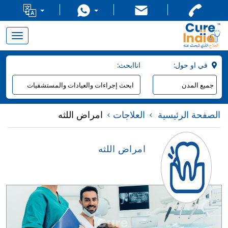
Toggle
navigation
:في او حول
:اناابحث
الصفحة الرئيسية
العلاجات
امراض اللثه
امراض اللثه