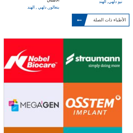
الاسنان
نيو دلهي, الهند
بنغالور, دلهي , الهند
الأطباء ذات الصلة