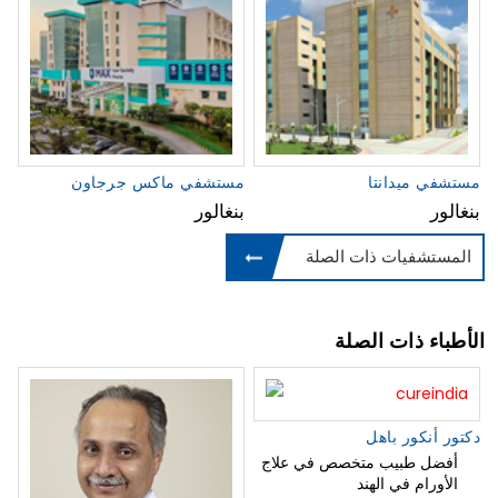
مستشفي ميدانتا
مستشفي ماكس جرجاون
بنغالور
بنغالور
المستشفيات ذات الصلة
الأطباء ذات الصلة
دكتور أنكور باهل
أفضل طبيب متخصص في علاج
الأورام في الهند