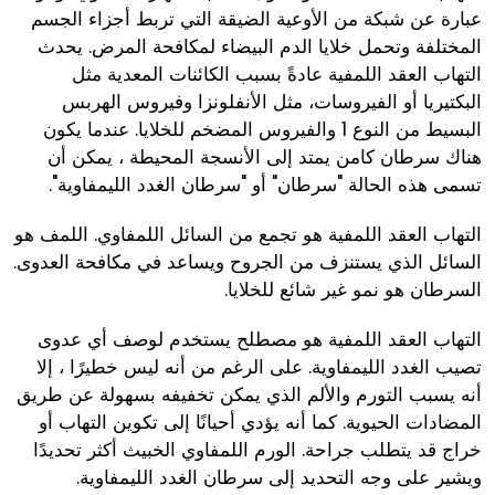
عبارة عن شبكة من الأوعية الضيقة التي تربط أجزاء الجسم
المختلفة وتحمل خلايا الدم البيضاء لمكافحة المرض. يحدث
التهاب العقد اللمفية عادةً بسبب الكائنات المعدية مثل
البكتيريا أو الفيروسات، مثل الأنفلونزا وفيروس الهربس
البسيط من النوع 1 والفيروس المضخم للخلايا. عندما يكون
هناك سرطان كامن يمتد إلى الأنسجة المحيطة ، يمكن أن
تسمى هذه الحالة "سرطان" أو "سرطان الغدد الليمفاوية".
التهاب العقد اللمفية هو تجمع من السائل اللمفاوي. اللمف هو
السائل الذي يستنزف من الجروح ويساعد في مكافحة العدوى.
السرطان هو نمو غير شائع للخلايا.
التهاب العقد اللمفية هو مصطلح يستخدم لوصف أي عدوى
تصيب الغدد الليمفاوية. على الرغم من أنه ليس خطيرًا ، إلا
أنه يسبب التورم والألم الذي يمكن تخفيفه بسهولة عن طريق
المضادات الحيوية. كما أنه يؤدي أحيانًا إلى تكوين التهاب أو
خراج قد يتطلب جراحة. الورم اللمفاوي الخبيث أكثر تحديدًا
ويشير على وجه التحديد إلى سرطان الغدد الليمفاوية.