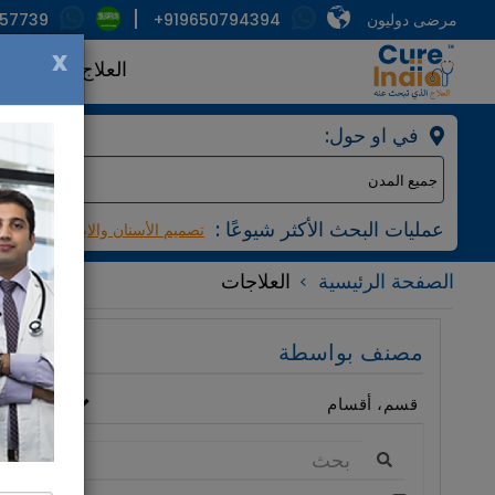
مرضى دوليون
+919650794394
857739
x
العلاج
الأطبا
:في او حول
: عمليات البحث الأكثر شيوعًا
تصميم الأسنان والابتسامة
مرك
الصفحة الرئيسية
العلاجات
مصنف بواسطة
قسم، أقسام