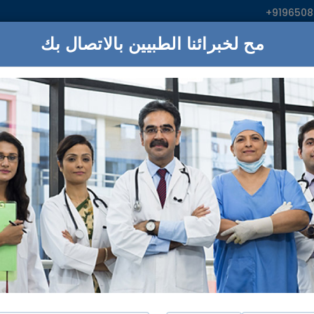
+919650
ء
المستشفيات
خدمات
:اناابحث
ز سيفاناندا يوغا فيدانتا
نيو دلهي
مبروك!
22
العلاجات تلبية الاحتياجات الخاصة
جراحة تجاوز القلب
جراحة مجازة القلب في الهند: أف
معظم الأشخاص من البلدان الأفريقية