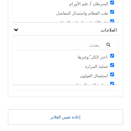
السرطان / علم الأورام
طب العظام واستبدال المفاصل
علم الأعصاب وامراض الدماغ
العلاجات
طب الاذن والحنجرة والانف
طب العيون / العناية بالعيون
أمراض الجهاز الهضمي/ الاضطرابات الهضمية
اختر الكل";وغيرها.
علم الامراض النسائية
عملية المرارة
طب القلب و جراحة القلب والصدر
استئصال القولون
زراعة الاعضاء
جراحة الغدد الصماء
عملية اطفال انابيب /العقم
علاج ارتجاع المريء
طب السمنة / بدانة
علاج العقم عند الرجال
رعاية الكلى / المسالك البولية
اسباب العقم عند النساء
الجراحة التجميلية و الترميمية
إعادة تعيين الفلاتر
اطفال انابيب
الاختبارات الطبية والتشخيص