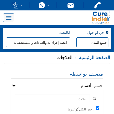
Toggle
navigation
:في او حول
:اناابحث
الصفحة الرئيسية
العلاجات
مصنف بواسطة
قسم، أقسام
اختر الكل";وغيرها.