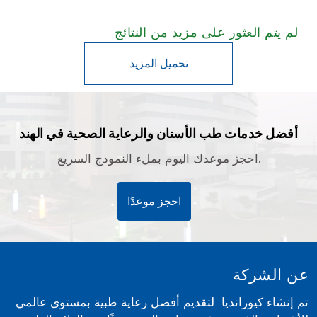
العين و العلاج بالخلايا الجذعية
تصميم الأسنان والابتسامة
علاج تكبير الذكر
لم يتم العثور على مزيد من النتائج
الخلايا الجذعية / الطب التجديدي
ورم الغدة النخامية
العمود الفقري وآلام الظهر
علاج ضعف السمع
أمراض الرئة
الجنف وتقوسات العمود الفقري أخرى
الجراحة العامة
عملية صمام القلب
أفضل خدمات طب الأسنان والرعاية الصحية في الهند
جراحة أورام العمود الفقري
احجز موعدك اليوم بملء النموذج السريع.
زراعة قضيب Rigicon Infla10 AX
الفيمتو سمايل جراحة العيون
احجز موعدًا
التلقيح الاصطناعي
(IUI) التلقيح داخل الرحم
مايكرو تيسا
عن الشركة
الحقن المجهري
علاج القرنية المخروطية
تم إنشاء كيورانديا لتقديم أفضل رعاية طبية بمستوى عالمي