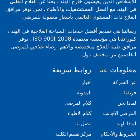
للأشخاص الذين يعيشون خارج الهند ، بحثًا عن العلاج الطبي
سرطان الثدي
في الهند. مع أفضل المستشفيات والأطباء ، نحن نوفر مرافق
سرطان الرئة
العلاج ذات المستوى العالمي بأسعار معقولة للمرضى.
سرطان الكبد
رسالتنا هي تقديم أفضل خدمات السياحة العلاجية في الهند ،
عدسة داخل العين
كيورانديا هي مؤسسة معتمدة ISO 9001: 2008 ، توفر
سرطان الدماغ
مرافق طبية للعلاج متخصصة والاهم رضاء علاجي للمرضى
سرطان الدم
القادمين من مختلف دول...
هودجكين سرطان الغدد الليمفاوية
معلومات عنا
روابط سريعة
سرطان بطانة الرحم
سرطان عنق الرحم
عن الشركة
أخبار
سرطان البروستات
فريقنا
المدونة
العلاج الكيمياوي
لماذا نحن
كلام المرضى
سرطان الفم
المرضى الاجانب
كلام الاطباء
علاج الأورام بالإشعاع
لماذا الهند
اتصل بنا
جراحة تجاوز القلب
الشروط والأحكام
مركز تقييم الكلفة