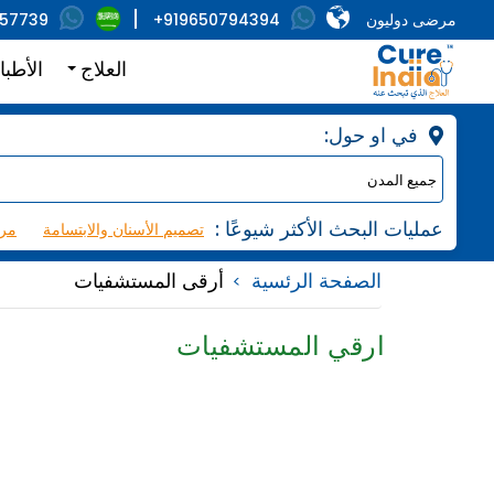
مرضى دوليون
+919650794394
857739
العلاج
الأطبا
:في او حول
: عمليات البحث الأكثر شيوعًا
تصميم الأسنان والابتسامة
مرك
الصفحة الرئسية
أرقى المستشفيات
ارقي المستشفيات