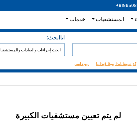
+919650
ء
المستشفيات
خدمات
:اناابحث
ز سيفاناندا يوغا فيدانتا
نيو دلهي
لم يتم تعيين مستشفيات الكبيرة