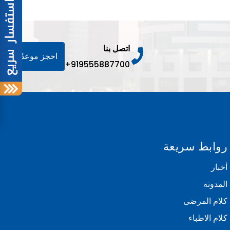
اتصل بنا
احجز موعدًا
+919555887700
روابط سريعة
أخبار
المدونة
كلام المرضى
كلام الاطباء