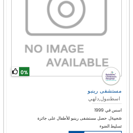
0%
مستشفى رينبو
اسطنبول,دلهي
اسس في
1999
شعبيةل
حصل مستشفى رينبو للأطفال على جائزة
تسليط الضوء