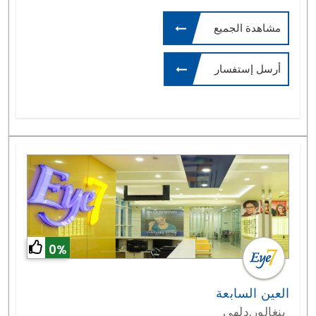
مشاهدة الجميع
أرسل إستفسار
0%
العين السابعة
بنغالور,دلهي