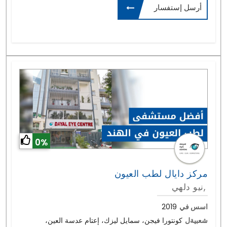
أرسل إستفسار
0%
مركز دايال لطب العيون
نيو دلهي,
اسس في
2019
شعبيةل
كونتورا فيجن، سمايل ليزك، إعتام عدسة العين،