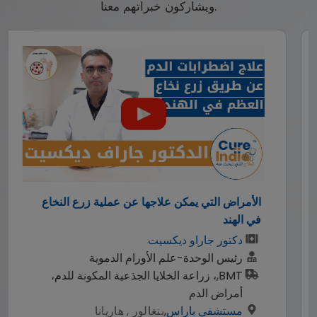
ويشاركون خبراتهم معنا.
الأمراض التي يمكن علاجها عن عملية زرع النخاع
في الهند
دكتور جاراو ديكسيت
رئيس الوحدة-علم الأورام الدموية
BMT,، زراعة الخلايا الجذعية المكونة للدم،
أمراض الدم
مستشفي باراس
,
بنغالور , هاريانا