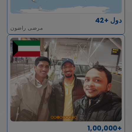
42+ دول
مرضى راضون
1,00,000+