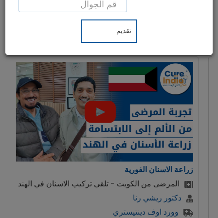
من 55 دولة على تلقي علاجات متخصصة في الهند، مع
خدمات شاملة تُركّز على احتياجات المرضى، ثم استعادة
نشاطهم وحيويتهم في أجواء هادئة. دعونا نسمع آراء مرضانا
حول خدماتنا:
زراعة الاسنان الفورية
المرضى من الكويت - تلقي تركيب الاسنان في الهند
دكتور ريشي رنا
وورد اوف دينتيستري