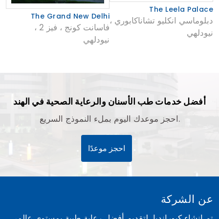
The Leela Palace
The Grand New Delhi
دبلوماسي انكليو تشاناكابوري ،
فاسانت كونج ، فيز 2 ،
نيودلهي
نيودلهي
أفضل خدمات طب الأسنان والرعاية الصحية في الهند
احجز موعدك اليوم بملء النموذج السريع.
احجز موعدًا
عن الشركة
تم إنشاء كيورانديا لتقديم أفضل رعاية طبية بمستوى عالمي