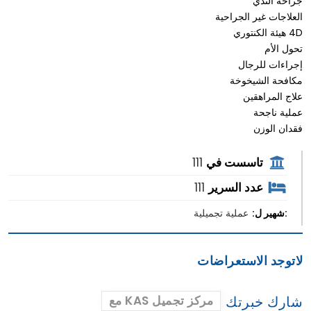
جراحة الثدي
العلاجات غير الجراحية
4D هيئة الكنتوري
تحول الأم
إجراءات للرجال
مكافحة الشيخوخة
علاج المراهقين
عملية ناجحة
فقدان الوزن
تاسست في
111
عدد السرير
111
:شهير ل:
عملية تجميلية
لاتوجد الاستعراضات
شارك خبرتك
مع KAS مركز تجميل