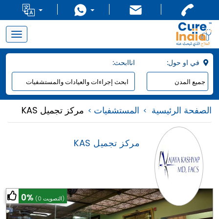
Toggle
navigation
:في او حول
:اناابحث
الصفحة الرئيسية
المستشفيات
KAS مركز تجميل
KAS مركز تجميل
0%
(0 التصويت)