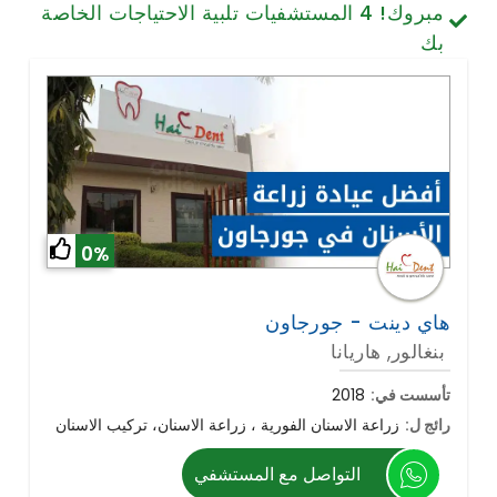
مبروك!
4
المستشفيات تلبية الاحتياجات الخاصة
تصميم الأسنان والابتسامة
بك
الخلايا الجذعية / الطب التجديدي
العمود الفقري وآلام الظهر
أمراض الرئة
الجراحة العامة
0%
هاي دينت - جورجاون
بنغالور, هاريانا
تأسست في:
2018
رائج ل:
زراعة الاسنان الفورية ، زراعة الاسنان، تركيب الاسنان
التواصل مع المستشفي