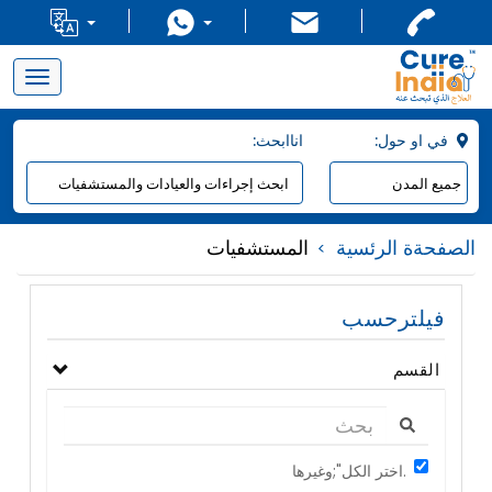
Toggle
navigation
:في او حول
:اناابحث
الصفحةة الرئسية
المستشفيات
فيلترحسب
القسم
اختر الكل";وغيرها.