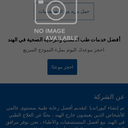
تصميم الأسنان والابتسامة
الخلايا الجذعية / الطب التجديدي
العمود الفقري وآلام الظهر
أمراض الرئة
الجراحة العامة
أفضل خدمات طب الأسنان والرعاية الصحية في الهند
احجز موعدك اليوم بملء النموذج السريع.
احجز موعدًا
عن الشركة
تم إنشاء كيورانديا لتقديم أفضل رعاية طبية بمستوى عالمي
للأشخاص الذين يعيشون خارج الهند ، بحثًا عن العلاج الطبي
في الهند. مع أفضل المستشفيات والأطباء ، نحن نوفر مرافق