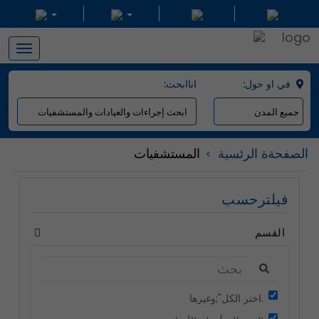
Toggle
navigation
:في او حول
:اناابحث
الصفحةة الرئسية
المستشفيات
فيلترحسب
القسم
اختر الكل";وغيرها.