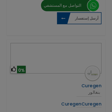
التواصل مع المستشفي
أرسل إستفسار
0%
Curegen
بنغالور
CuregenCuregen