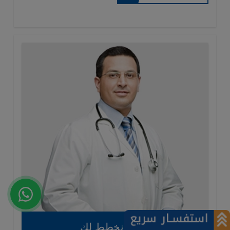
دعونا نخطط لك