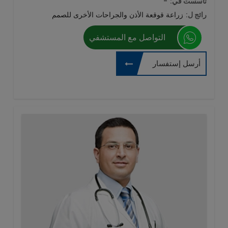
تأسست في:
-
رائج ل:
زراعة قوقعة الأذن والجراحات الأخرى للصمم
التواصل مع المستشفي
أرسل إستفسار