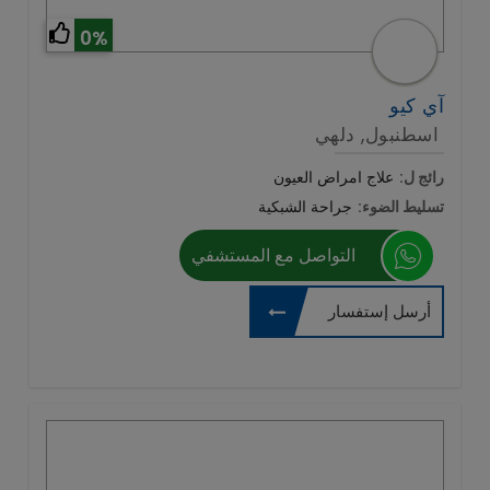
0%
آي كيو
اسطنبول, دلهي
رائج ل:
علاج امراض العيون
تسليط الضوء:
جراحة الشبكية
التواصل مع المستشفي
أرسل إستفسار