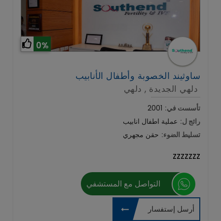
0%
ساوثيند الخصوبة وأطفال الأنابيب
دلهي الجديدة , دلهي
تأسست في:
2001
رائج ل:
عملية اطفال انابيب
تسليط الضوء:
حقن مجهري
zzzzzzz
التواصل مع المستشفي
أرسل إستفسار