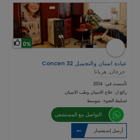
0%
Concen 32 عيادة اسنان والتجميل
جرجان, هريانا
تأسست في:
2014
رائج ل:
علاج الاسنان وطب الاسنان
تسليط الضوء:
متوسط
التواصل مع المستشفي
أرسل إستفسار