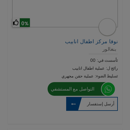
0%
نوفا مركز اطفال انابيب
بنغالور
تأسست في:
00
رائج ل:
عملية اطفال انابيب
تسليط الضوء:
عملية حقن مجهري
التواصل مع المستشفي
أرسل إستفسار