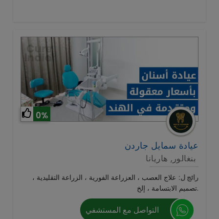
0%
عيادة سمايل جاردن
بنغالور, هاريانا
رائج ل:
علاج العصب ، العزراعة الفورية ، الزراعة التقليدية ،
تصميم الابتسامة ، إلخ.
التواصل مع المستشفي