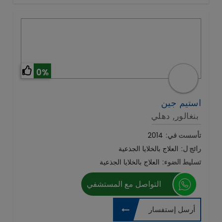
0%
استيم جين
بنغالور, دهلي
تأسست في:
2014
رائج ل:
العلاج بالخلايا الجذعية
تسليط الضوء:
العلاج بالخلايا الجذعية
التواصل مع المستشفي
أرسل إستفسار