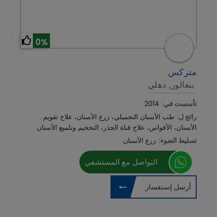
0%
متركس
بنغالور, دهلي
تأسست في:
2014
رائج ل:
. طب الأسنان التجميلي، زرع الأسنان، علاج تقويم
الأسنان، الأقواس، علاج قناة الجذر، التحجيم وتلميع الأسنان
تسليط الضوء:
زرع الأسنان
التواصل مع المستشفي
أرسل إستفسار