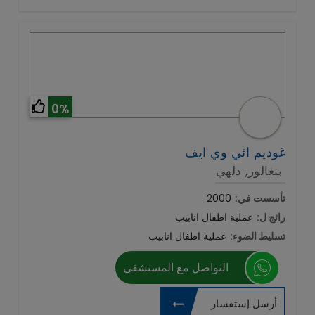
0%
غوديم ائي وي ايف
بنغالور, دلهي
تأسست في:
2000
رائج ل:
عملية اطفال انابيب
تسليط الضوء:
عملية اطفال انابيب
التواصل مع المستشفي
أرسل إستفسار