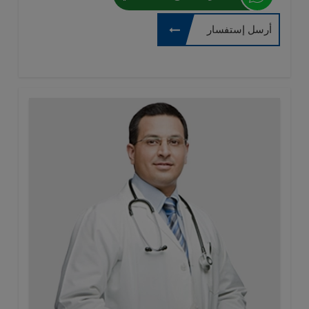
أرسل إستفسار