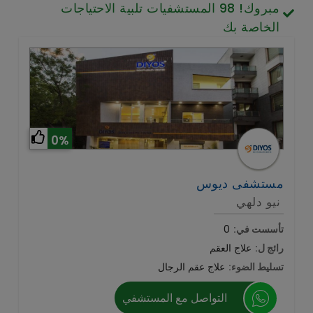
مبروك!
98
المستشفيات تلبية الاحتياجات
تصميم الأسنان والابتسامة
الخاصة بك
الخلايا الجذعية / الطب التجديدي
العمود الفقري وآلام الظهر
أمراض الرئة
الجراحة العامة
0%
مستشفى ديوس
نيو دلهي
تأسست في:
0
رائج ل:
علاج العقم
تسليط الضوء:
علاج عقم الرجال
التواصل مع المستشفي