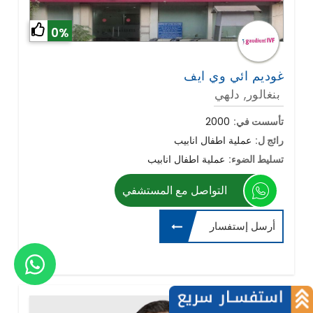
0%
غوديم ائي وي ايف
بنغالور, دلهي
تأسست في:
2000
رائج ل:
عملية اطفال انابيب
تسليط الضوء:
عملية اطفال انابيب
التواصل مع المستشفي
أرسل إستفسار