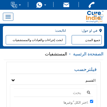
Toggle
navigation
:في او حول
:اناابحث
الصفحةة الرئسية
المستشفيات
فيلترحسب
القسم
اختر الكل";وغيرها.