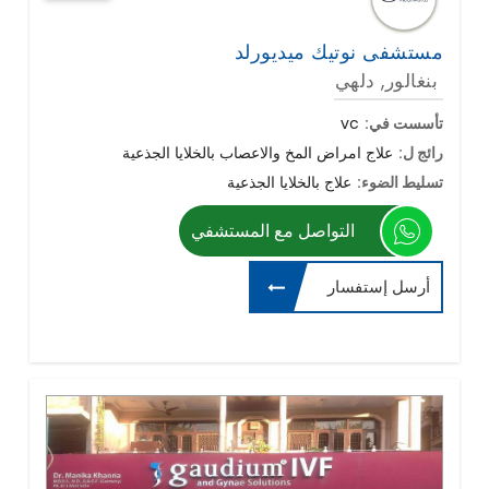
مستشفى نوتيك ميديورلد
بنغالور, دلهي
تأسست في:
vc
رائج ل:
علاج امراض المخ والاعصاب بالخلايا الجذعية
تسليط الضوء:
علاج بالخلايا الجذعية
التواصل مع المستشفي
أرسل إستفسار