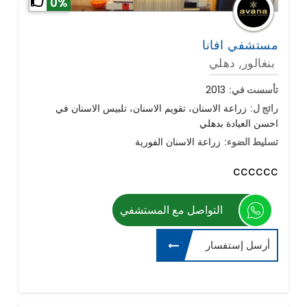
0%
مستشفي افانا
بنغالور, دهلي
تأسست في:
2013
رائج ل:
زراعة الاسنان، تقويم الاسنان، تلبيس الاسنان في
احسن العيادة بدهلي
تسليط الضوء:
زراعة الاسنان الفورية
cccccc
التواصل مع المستشفي
أرسل إستفسار