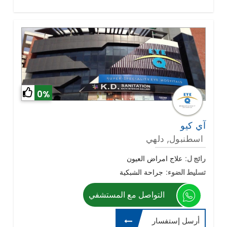
0%
آي كيو
اسطنبول, دلهي
رائج ل:
علاج امراض العيون
تسليط الضوء:
جراحة الشبكية
التواصل مع المستشفي
أرسل إستفسار