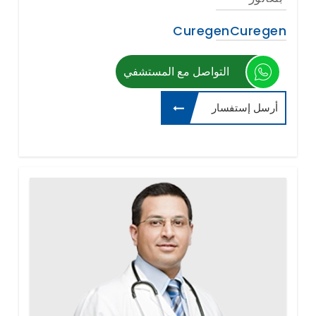
CuregenCuregen
التواصل مع المستشفي
أرسل إستفسار