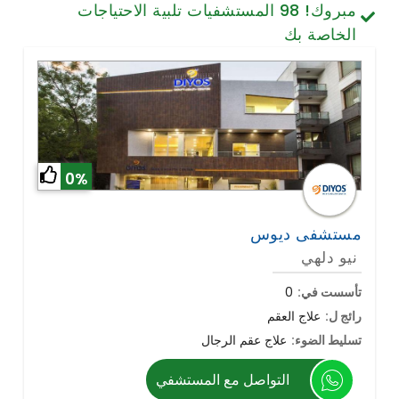
مبروك!
98
المستشفيات تلبية الاحتياجات
تصميم الأسنان والابتسامة
الخاصة بك
الخلايا الجذعية / الطب التجديدي
العمود الفقري وآلام الظهر
أمراض الرئة
الجراحة العامة
0%
مستشفى ديوس
نيو دلهي
تأسست في:
0
رائج ل:
علاج العقم
تسليط الضوء:
علاج عقم الرجال
التواصل مع المستشفي