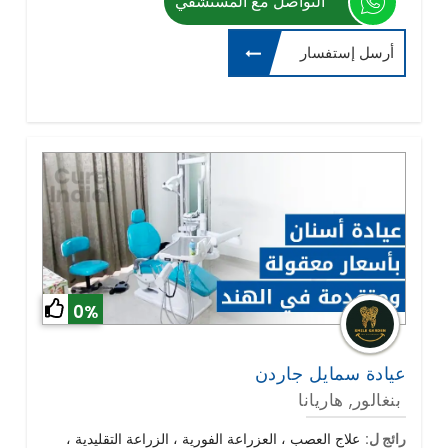
التواصل مع المستشفي
أرسل إستفسار
0%
عيادة سمايل جاردن
بنغالور, هاريانا
رائج ل:
علاج العصب ، العزراعة الفورية ، الزراعة التقليدية ،