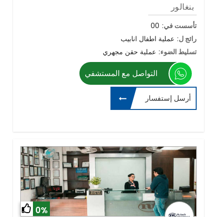
بنغالور
تأسست في:
00
رائج ل:
عملية اطفال انابيب
تسليط الضوء:
عملية حقن مجهري
التواصل مع المستشفي
أرسل إستفسار
0%