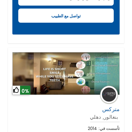
0%
متركس
بنغالور, دهلي
تأسست في:
2014