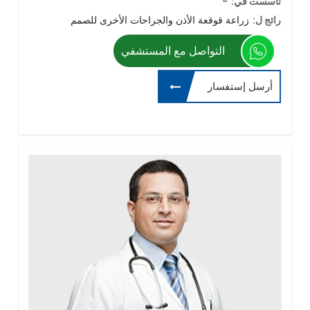
تأسست في:
-
رائج ل:
زراعة قوقعة الأذن والجراحات الأخرى للصمم
التواصل مع المستشفي
أرسل إستفسار