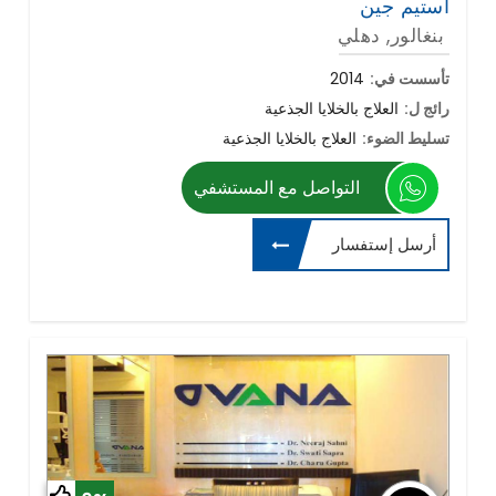
استيم جين
بنغالور, دهلي
تأسست في:
2014
رائج ل:
العلاج بالخلايا الجذعية
تسليط الضوء:
العلاج بالخلايا الجذعية
التواصل مع المستشفي
أرسل إستفسار