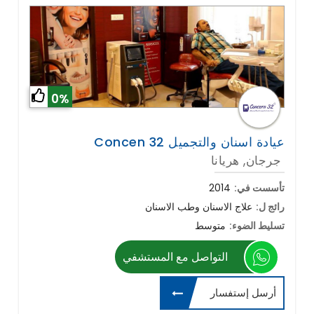
0%
Concen 32 عيادة اسنان والتجميل
جرجان, هريانا
تأسست في:
2014
رائج ل:
علاج الاسنان وطب الاسنان
تسليط الضوء:
متوسط
التواصل مع المستشفي
أرسل إستفسار