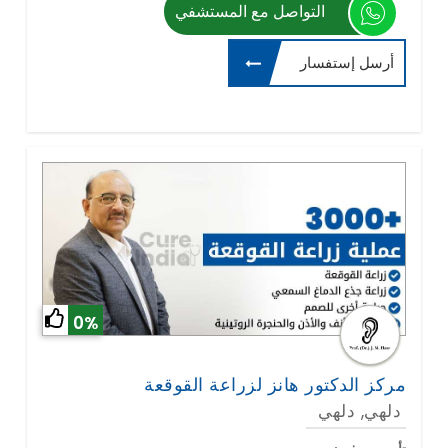
التواصل مع المستشفي
أرسل إستفسار
0%
مركز الدكتور هانز لزراعة القوقعة
دلهي, دلهي