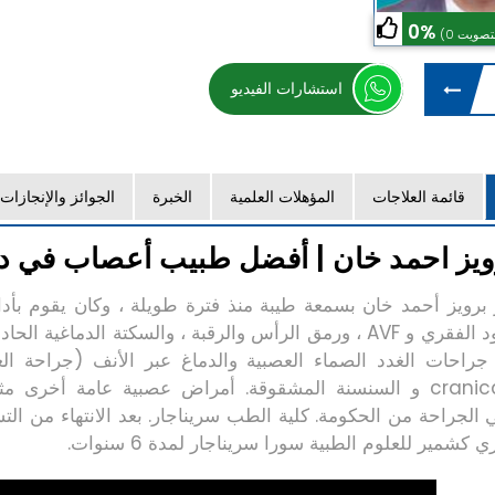
0%
استشارات الفيديو
قائمة العلاجات
المؤهلات العلمية
الخبرة
الجوائز والإنجازات
ويز احمد خان | أفضل طبيب أعصاب في د
ر برويز أحمد خان بسمعة طيبة منذ فترة طويلة ، وكان يقوم بأداء
الدماغ والعمود الفقري و AVF ، ورمق الرأس والرقبة ، والسكت
راحات الغدد الصماء العصبية والدماغ عبر الأنف (جراحة الغد
cranicaynostosis و السنسنة المشقوقة. أمراض عصبية عامة
 الجراحة من الحكومة. كلية الطب سريناجار. بعد الانتهاء من 
شمير للعلوم الطبية سورا سريناجار لمدة 6 سنوات.