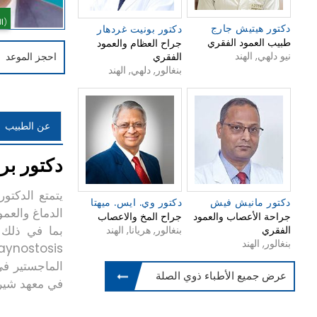
(0 التصويت)
دكتور هيتيش جارج
دكتور بونيت غردهار
طبيب العمود الفقري
جراح العظام والعمود
نيو دلهي, الهند
الفقري
احجز الموعد
بنغالور, دلهي, الهند
عن الطبيب
دكتور بر
يتمتع الدكتو
دكتور مانيش فيش
دكتور وي. ايس. ميهتا
جراحة الأعصاب والعمود
جراح المخ والاعصاب
بما في ذلك ج
الفقري
بنغالور, هريانا, الهند
بنغالور, الهند
الماجستير في
عرض جميع الأطباء ذوي الصلة
في معهد شيري ك