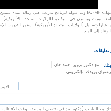
حصل على شهادة ECFMF وتم قبوله لبرنامج تدريب على زما
يا شارلوتسفيل (الولايات المتحدة الأمريكية). استمر التدريب ال
 وعاد إلى الهند.
 تعليقات
تك
مع دكتور برويز احمد خان
عنوان بريدك الإلكتروني