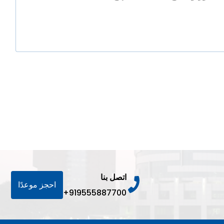
اتصل بنا
احجز موعدًا
+919555887700