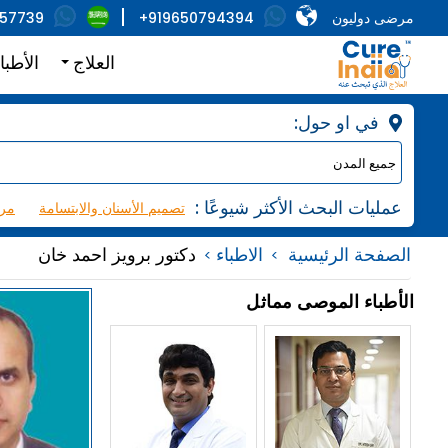
مرضى دوليون
+919650794394
857739
العلاج
الأطبا
:في او حول
: عمليات البحث الأكثر شيوعًا
تصميم الأسنان والابتسامة
مرك
الصفحة الرئيسية
الاطباء
دكتور برويز احمد خان
الأطباء الموصى مماثل