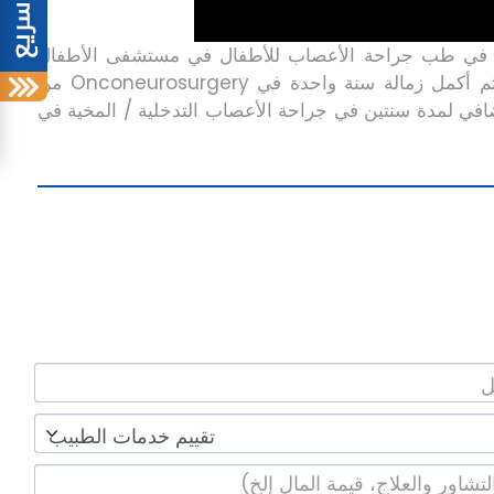
لة لمدة سنتين في طب جراحة الأعصاب للأطفال في مستشفى الأطفال
التذكاري ، جامعة نورث ويسترن في شيكاغو (الولايات المتحدة الأمريكية). ثم أكمل زمالة سنة واحدة في Onconeurosurgery من
إضافي لمدة سنتين في جراحة الأعصاب التدخلية / المخية في