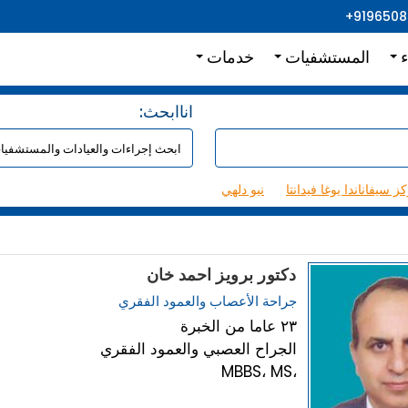
+919650
ء
المستشفيات
خدمات
:اناابحث
ز سيفاناندا يوغا فيدانتا
نيو دلهي
دكتور برويز احمد خان
جراحة الأعصاب والعمود الفقري
٢٣ عاما من الخبرة
الجراح العصبي والعمود الفقري
MBBS، MS،