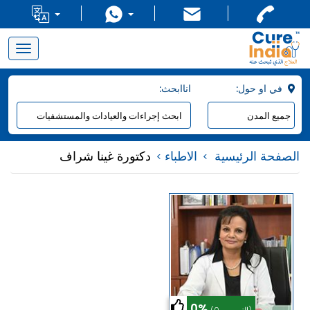
Toggle
navigation
:في او حول
:اناابحث
الصفحة الرئيسية
الاطباء
دكتورة غينا شراف
0%