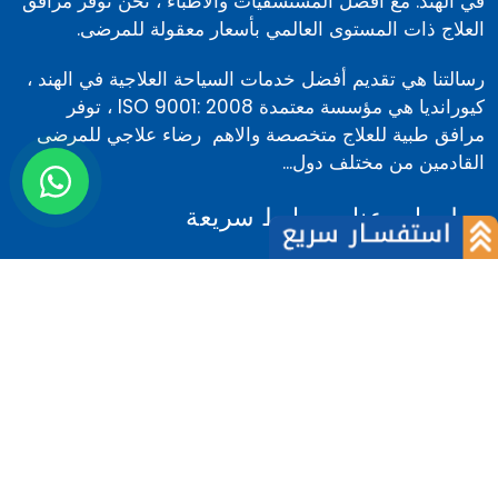
في الهند. مع أفضل المستشفيات والأطباء ، نحن نوفر مرافق
العلاج ذات المستوى العالمي بأسعار معقولة للمرضى.
رسالتنا هي تقديم أفضل خدمات السياحة العلاجية في الهند ،
كيورانديا هي مؤسسة معتمدة ISO 9001: 2008 ، توفر
مرافق طبية للعلاج متخصصة والاهم رضاء علاجي للمرضى
القادمين من مختلف دول...
معلومات عنا
روابط سريعة
عن الشركة
أخبار
فريقنا
المدونة
لماذا نحن
كلام المرضى
المرضى الاجانب
كلام الاطباء
لماذا الهند
اتصل بنا
الشروط والأحكام
مركز تقييم الكلفة
السياسة
تسجيل الدخول