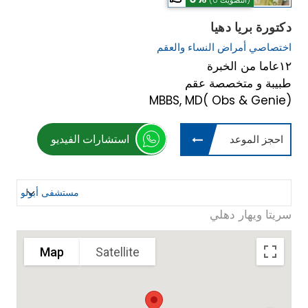
(0 التصويت)
دكتورة بريا دهيا
اختصاصي أمراض النساء والعقم
١٢عاما من الخبرة
طبيبة و متخصصة عقم
MBBS, MD( Obs & Genie)
استشارات الفيديو
احجز الموعد
سريتا ويهار دهلي
Map
Satellite