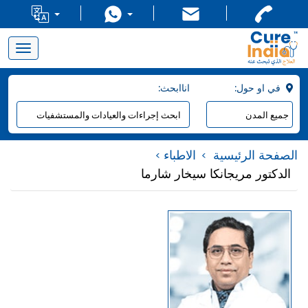
Toggle
navigation
:في او حول
:اناابحث
الصفحة الرئيسية
الاطباء
الدكتور مريجانكا سيخار شارما