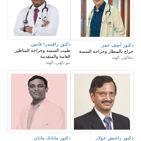
دكتور رافيندرا فاتس
دكتور آصف عمر
طبيب السمنة وجراحة المناظير
جراح بالمنظار وجراحة السمنة
العامة والمتقدمة
بنغالور, الهند
نيو دلهي, الهند
دكتور راجيش خولار
دكتور مايانك مادان