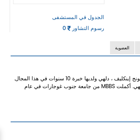
الجدول في المستشفى
رسوم التشاور
0
العضوية
الدكتورة غاريما جول هي طبيبة أمراض النساء في مستشفى ديوس ، سافدارجونج إينكليف ، دلهي ولديها خبرة 10 سنوات في هذا المجال.
يمارس الدكتور غاريما غويل في مستشفى ديوس في سافدارجونج إنكليف ، دلهي. أكملت MBBS من جامعة جنوب غوجارات في عام