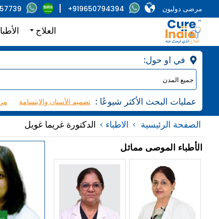
مرضى دوليون
+919650794394
857739
العلاج
الأطبا
:في او حول
: عمليات البحث الأكثر شيوعًا
تصميم الأسنان والابتسامة
مرك
الصفحة الرئيسية
الاطباء
الدكتورة غريما غويل
الأطباء الموصى مماثل