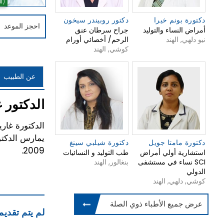
(0 التصويت)
دكتورة بونم خيرا
دكتور روبيندر سيخون
احجز الموعد
أمراض النساء والتوليد
جراح سرطان عنق
نيو دلهي, الهند
الرحم/ أخصائي أورام
كوشي, الهند
عن الطبيب
الدكتور 
دكتورة مامتا جويل
دكتورة شيلبي سينغ
2009.
استشارية أولي أمراض
طب التوليد و النسائيات
نساء في مستشفى SCI
بنغالور, الهند
الدولي
كوشي, دلهي, الهند
عرض جميع الأطباء ذوي الصلة
لم يتم تقديم