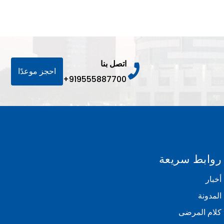
اتصل بنا
احجز موعدًا
+919555887700
روابط سريعة
أخبار
المدونة
كلام المرضى