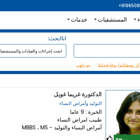
+919650
ء
المستشفيات
خدمات
:اناابحث
ز سيفاناندا يوغا فيدانتا
نيو دلهي
الدكتورة غريما غويل
التوليد وأمراض النساء
الخبرة : 9 عاما
طبيب امراض النساء
MBBS ، MS - أمراض النساء والتوليد