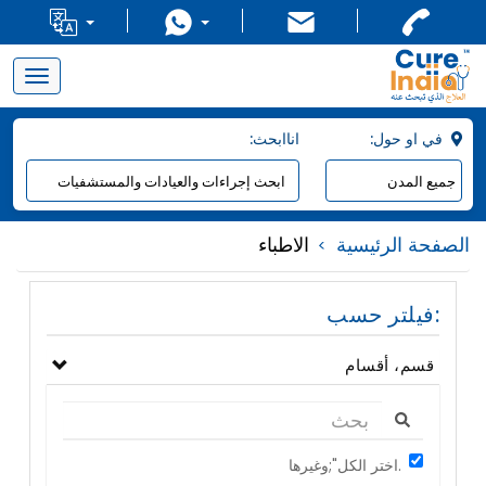
Toggle
navigation
:في او حول
:اناابحث
الصفحة الرئيسية
الاطباء
فيلتر حسب:
قسم، أقسام
اختر الكل";وغيرها.