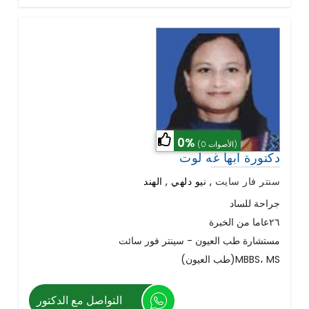
0%
(0 الأصوات)
دكتورة ابها غه لوت
سنتر فار سايت
,
نيو دلهي , الهند
جراحة للساد
٢٦عاما من الخبرة
مستشارة طب العيون - سينتر فور سائت
(طب العيون)MBBS، MS
التواصل مع الدكتور