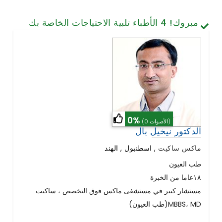
تصميم الأسنان والابتسامة
مبروك!
4
الأطباء تلبية الاحتياجات الخاصة بك
الخلايا الجذعية / الطب التجديدي
العمود الفقري وآلام الظهر
أمراض الرئة
الجراحة العامة
0%
(0 الأصوات)
الدكتور نيخيل بال
ماكس ساكيت
,
اسطنبول , الهند
طب العيون
١٨عاما من الخبرة
مستشار كبير في مستشفى ماكس فوق التخصص ، ساكيت
(طب العيون)MBBS، MD