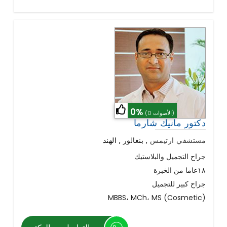
0%
(0 الأصوات)
دكتور مانيك شارما
مستشفي ارتيمس
,
بنغالور , الهند
جراح التجميل والبلاستيك
١٨عاما من الخبرة
جراح كبير للتجميل
MBBS، MCh، MS (Cosmetic)