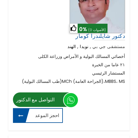
0%
(0 الأصوات)
دكتور شايلندرا كومار
مستشفى جي بي
,
نويدا , الهند
أخصائي المسالك البولية و الأمراض وزراعة الكلى
٢١ عاما من الخبرة
المستشار الرئيسي
(طب المسالك البولية)MCh (الجراحة العامة)،MBBS، MS
التواصل مع الدكتور
احجز الموعد