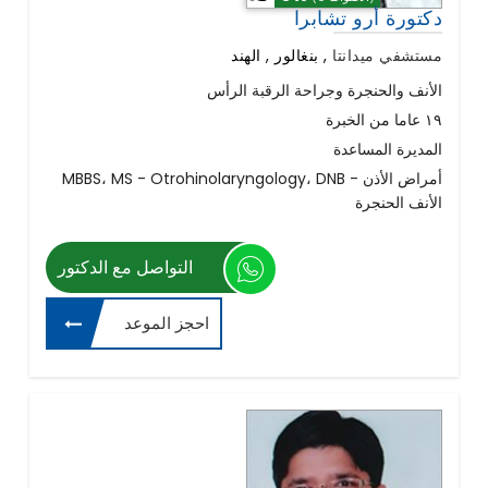
دكتورة أرو تشابرا
مستشفي ميدانتا
,
بنغالور , الهند
الأنف والحنجرة وجراحة الرقبة الرأس
١٩ عاما من الخبرة
المديرة المساعدة
MBBS، MS - Otrohinolaryngology، DNB - أمراض الأذن
الأنف الحنجرة
التواصل مع الدكتور
احجز الموعد