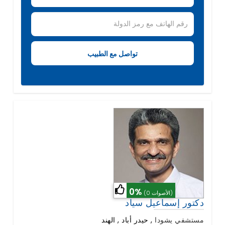
0%
(0 الأصوات)
دكتور إسماعيل سياد
مستشفي يشودا
,
حيدر أباد , الهند