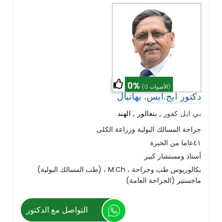
0%
(0 الأصوات)
دكتور ايج.ايس. بهاتيال
بي ايل كفور
,
بنغالور , الهند
جراحة المسالك البولية وزراعة الكلى
٤١عاما من الخبرة
أستاذ ومستشار كبير
(طب المسالك البولية) ، M.Ch بكالوريوس طب وجراحة ،
ماجستير (الجراحة العامة)
التواصل مع الدكتور