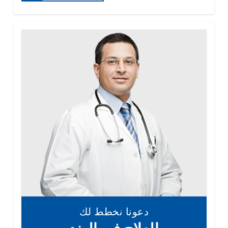
دعونا نخطط لك