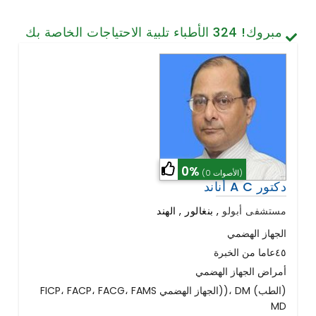
تصميم الأسنان والابتسامة
مبروك!
324
الأطباء تلبية الاحتياجات الخاصة بك
الخلايا الجذعية / الطب التجديدي
العمود الفقري وآلام الظهر
أمراض الرئة
الجراحة العامة
0%
(0 الأصوات)
أناند A C دكتور
مستشفى أبولو
,
بنغالور , الهند
الجهاز الهضمي
٤٥عاما من الخبرة
أمراض الجهاز الهضمي
FICP، FACP، FACG، FAMS الجهاز الهضمي))، DM (الطب)
MD