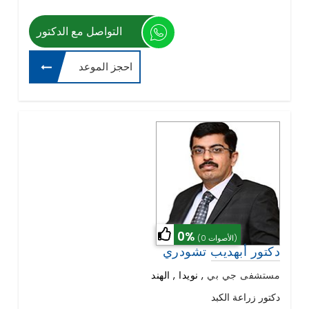
التواصل مع الدكتور
احجز الموعد
0%
(0 الأصوات)
دكتور أبهديب تشودري
مستشفى جي بي
,
نويدا , الهند
دكتور زراعة الكبد