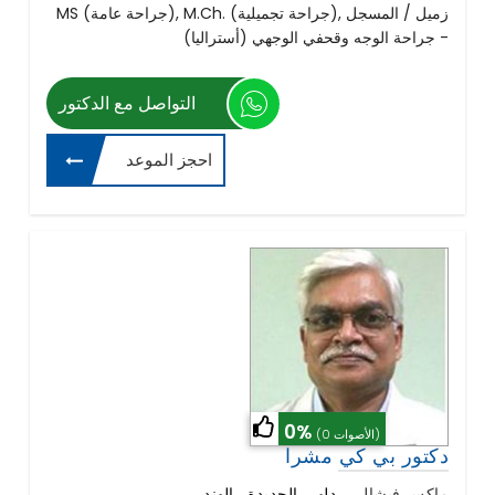
MS (جراحة عامة), M.Ch. (جراحة تجميلية), زميل / المسجل
- جراحة الوجه وقحفي الوجهي (أستراليا)
التواصل مع الدكتور
احجز الموعد
0%
(0 الأصوات)
دكتور بي كي مشرا
ماكس فيشالي
,
دلهي الجديدة , الهند