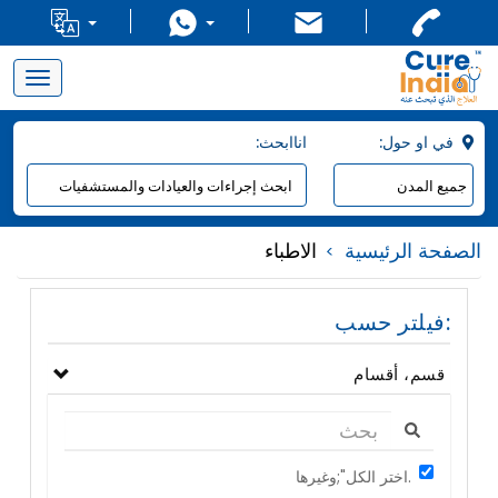
Toggle
navigation
:في او حول
:اناابحث
الصفحة الرئيسية
الاطباء
فيلتر حسب:
قسم، أقسام
اختر الكل";وغيرها.