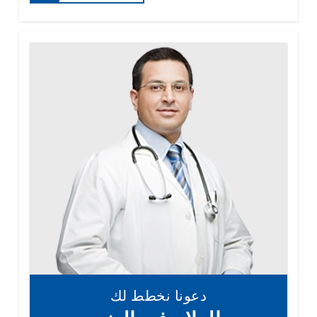
دعونا نخطط لك