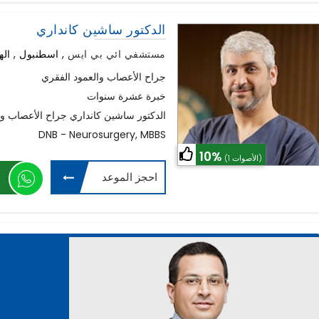
الدكتور ساشين كانداري
مستشفي ائي بي ايس
,
اسطنبول , اله
جراح الأعصاب والعمود الفقري
خبرة عشرة سنوات
الدكتور ساشين كانداري جراح الأعصاب وا
DNB - Neurosurgery, MBBS
10%
(1 الأصوات)
احجز الموعد