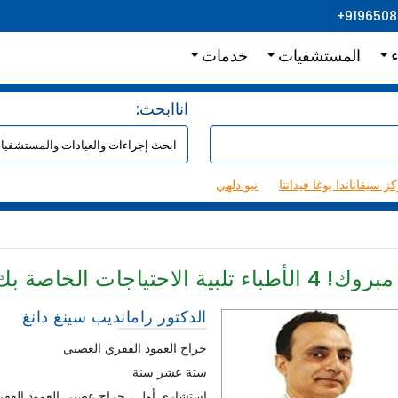
+919650
ء
المستشفيات
خدمات
:اناابحث
ز سيفاناندا يوغا فيدانتا
نيو دلهي
مبروك!
4
الأطباء تلبية الاحتياجات الخاصة بك
الدكتور رامانديب سينغ دانغ
جراح العمود الفقري العصبي
ستة عشر سنة
استشاري أول ، جراح عصبي العمود الفق