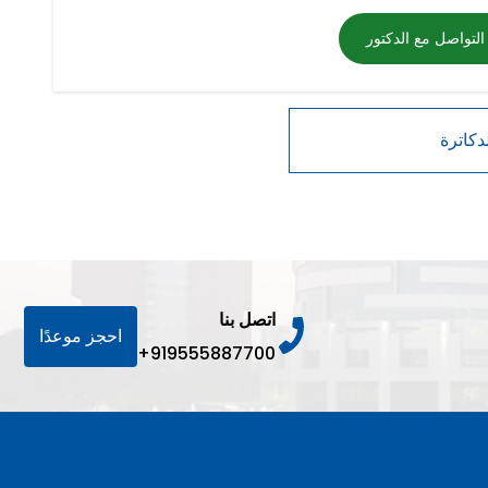
التواصل مع الدكتور
اتصل بنا
احجز موعدًا
+919555887700