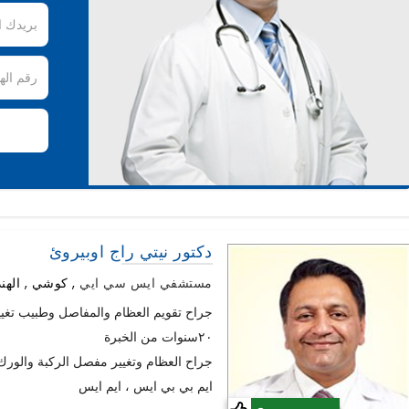
دكتور نيتي راج اوبيروئ
مستشفي ايس سي ايي
,
كوشي , الهند
جراح تقويم العظام والمفاصل وطبيب تغي
٢٠سنوات من الخبرة
جراح العظام وتغيير مفصل الركبة والورك
ايم بي بي ايس ، ايم ايس