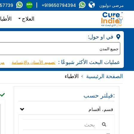
مرضى دوليون
+919650794394
857739
العلاج
الأطبا
:في او حول
: عمليات البحث الأكثر شيوعًا
تصميم الأسنان والابتسامة
مرك
الصفحة الرئيسية
الاطباء
فيلتر حسب:
قسم، أقسام