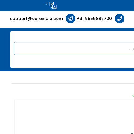
support@cureindia.com
+91 9555887700
ري