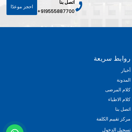
اتصل بنا
احجز موعدًا
+919555887700
روابط سريعة
أخبار
المدونة
كلام المرضى
كلام الاطباء
اتصل بنا
مركز تقييم الكلفة
تسجيل الدخول