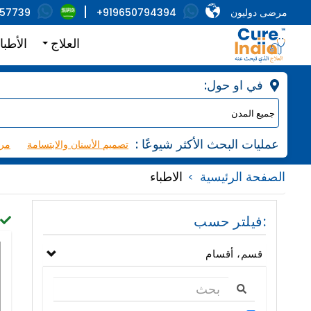
مرضى دوليون
+919650794394
857739
العلاج
الأطبا
:في او حول
: عمليات البحث الأكثر شيوعًا
تصميم الأسنان والابتسامة
مرك
الصفحة الرئيسية
الاطباء
فيلتر حسب:
قسم، أقسام