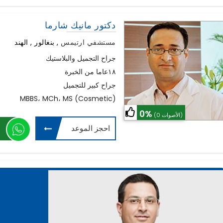
دكتور مانيك شارما
مستشفي ارتيمس
,
بنغالور , الهند
جراح التجميل والبلاستيك
١٨عاما من الخبرة
جراح كبير للتجميل
MBBS، MCh، MS (Cosmetic)
0%
(0 الأصوات)
احجز الموعد