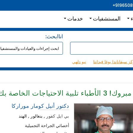
+919650
ء
المستشفيات
خدمات
:اناابحث
ز سيفاناندا يوغا فيدانتا
نيو دلهي
مبروك!
3
الأطباء تلبية الاحتياجات الخاصة بك
دكتور أنيل كومار موراركا
بي ايل كفور
,
بنغالور , الهند
أخصائي الجراحة التجميلية