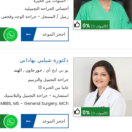
٢٠سنوات من الخبرة
أخصائي الجراحة التجميلية
MS (جراحة عامة), M.Ch. (جراحة تجميلية), زميل / المسجل - جراحة ا
0%
(0 الأصوات)
احجز الموعد
دكتورة شيلبي بهاداني
يو بي ايج أي
,
جورجاون , الهند
جراحة التجميل والترميم
13 عاما من الخبرة
استشارية - جراحة التجميل والبلاستيك
MBBS, MS – General Surgery, MCh
0%
(0 الأصوات)
احجز الموعد