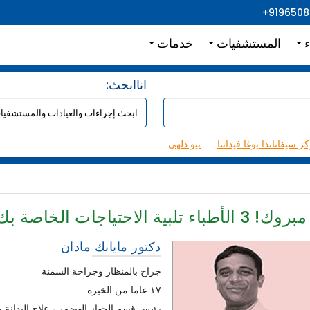
+919650
ء
المستشفيات
خدمات
:اناابحث
ز سيفاناندا يوغا فيدانتا
نيو دلهي
مبروك!
3
الأطباء تلبية الاحتياجات الخاصة بك
دكتور مايانك مادان
جراح بالمنظار وجراحة السمنة
١٧ عاما من الخبرة
رئيس قسم الجهاز الهضمي، علاج البدانة و