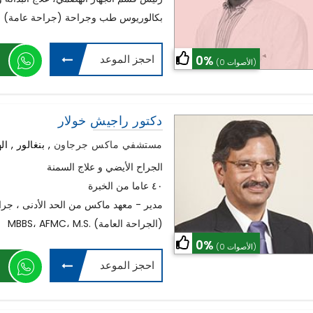
بكالوريوس طب وجراحة (جراحة عامة) زم
احجز الموعد
0%
(0 الأصوات)
دكتور راجيش خولار
مستشفي ماكس جرجاون
,
بنغالور , ال
الجراح الأيضي و علاج السمنة
٤٠ عاما من الخبرة
مدير - معهد ماكس من الحد الأدنى ، جراحة
MBBS، AFMC، M.S. (الجراحة العامة)
0%
(0 الأصوات)
احجز الموعد