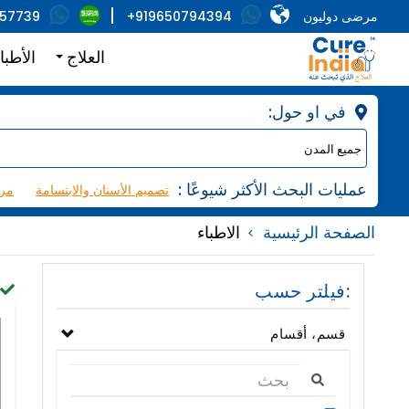
مرضى دوليون
+919650794394
857739
العلاج
الأطبا
:في او حول
: عمليات البحث الأكثر شيوعًا
تصميم الأسنان والابتسامة
مرك
الصفحة الرئيسية
الاطباء
فيلتر حسب:
قسم، أقسام