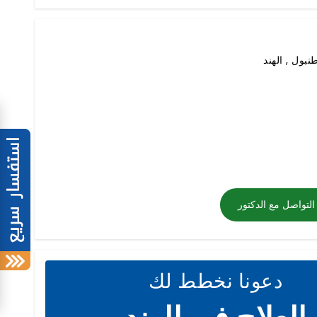
بول , الهند
التواصل مع الدكتور
دعونا نخطط لك