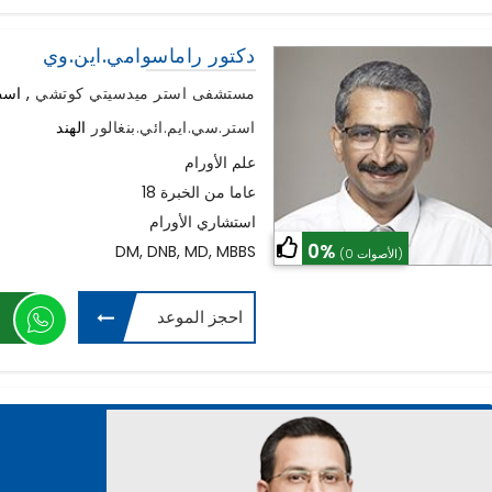
دكتور راماسوامي.اين.وي
مستشفى استر ميدسيتي كوتشي
,
اسطن
استر.سي.ايم.ائي.بنغالور
الهند
علم الأورام
18 عاما من الخبرة
استشاري الأورام
0%
DM, DNB, MD, MBBS
(0 الأصوات)
احجز الموعد