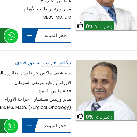
18 عاما من الخبرة
مدير و رئيس طبيب الأورام
MBBS, MD, DM
0%
(0 الأصوات)
احجز الموعد
دكتور حريث شاتورفيدي
مستشفي ماكس جرجاون
,
بنغالور , ال
الأورام / رعاية مرضى السرطان
١٥ عاما من الخبرة
مدير ورئيس مستشار - جراحة الأورام
BS, MS, M.Ch. (Surgical Oncology)
0%
(0 الأصوات)
احجز الموعد