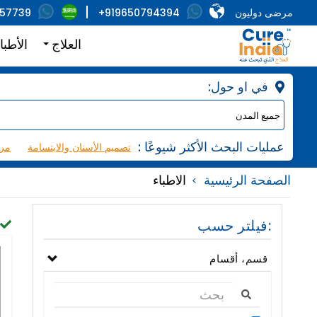
مرضى دوليون
+919650794394
857739
العلاج
الأطبا
:في او حول
: عمليات البحث الأكثر شيوعًا
تصميم الأسنان والابتسامة
مرك
الصفحة الرئيسية
الاطباء
فيلتر حسب:
قسم، أقسام