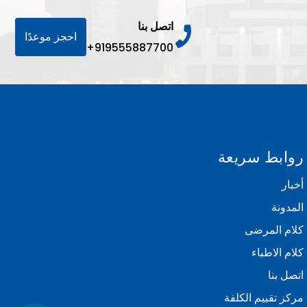
اتصل بنا
احجز موعدًا
+919555887700
روابط سريعة
أخبار
المدونة
كلام المرضى
كلام الاطباء
اتصل بنا
مركز تقييم الكلفة