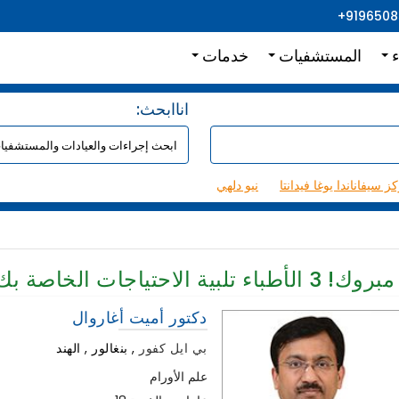
+919650
ء
المستشفيات
خدمات
:اناابحث
ز سيفاناندا يوغا فيدانتا
نيو دلهي
مبروك!
3
الأطباء تلبية الاحتياجات الخاصة بك
دكتور أميت أغاروال
بي ايل كفور
,
بنغالور , الهند
علم الأورام