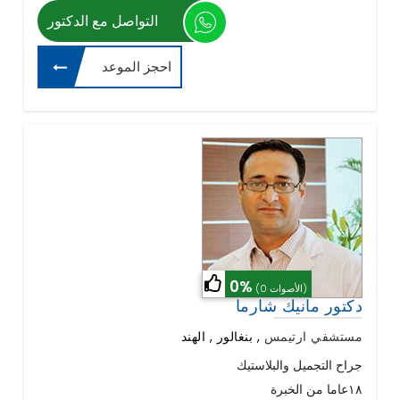
التواصل مع الدكتور
احجز الموعد
0%
(0 الأصوات)
دكتور مانيك شارما
مستشفي ارتيمس
,
بنغالور , الهند
جراح التجميل والبلاستيك
١٨عاما من الخبرة