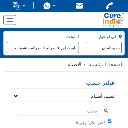
Toggle
navigation
:في او حول
:اناابحث
الصفحة الرئيسية
الاطباء
فيلتر حسب:
قسم، أقسام
اختر الكل";وغيرها.