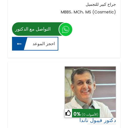
جراح كبير للتجميل
MBBS، MCh، MS (Cosmetic)
التواصل مع الدكتور
احجز الموعد
0%
(0 الأصوات)
دكتور فيبول ناندا