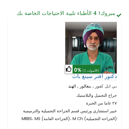
تصميم الأسنان والابتسامة
مبروك!
4
الأطباء تلبية الاحتياجات الخاصة بك
الخلايا الجذعية / الطب التجديدي
العمود الفقري وآلام الظهر
أمراض الرئة
الجراحة العامة
0%
(0 الأصوات)
دكتور افتر سينغ باث
بي ايل كفور
,
بنغالور , الهند
جراح التجميل والبلاستيك
٢٧ عاما من الخبرة
خبير استشاري ورئيس قسم الجراحة التجميلية والترميمية
MBBS، MS (الجراحة العامة)، M Ch (الجراحة التجميلية)