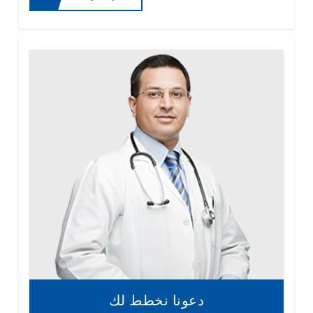
دعونا نخطط لك