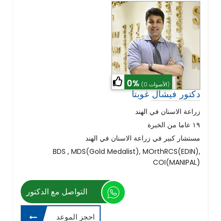
0%
(0 الأصوات)
دكتور فيشال غوبتا
١٩ عاما من الخبرة
مستشار كبير في زراعة الاسنان في الهند
BDS , MDS(Gold Medalist), MOrthRCS(EDIN),
COI(MANIPAL)
التواصل مع الدكتور
احجز الموعد