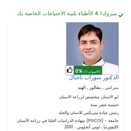
تصميم الأسنان والابتسامة
مبروك!
4
الأطباء تلبية الاحتياجات الخاصة بك
الخلايا الجذعية / الطب التجديدي
العمود الفقري وآلام الظهر
أمراض الرئة
الجراحة العامة
0%
(0 الأصوات)
الدكتور سوراب ناجبال
متركس
,
بنغالور , الهند
ابو الاسنان متخصص لزراعة الاسنان
خمسة عشر سنة
رئيس عيادة متريكس للاسنان والجلد
شهادة الدراسات العليا في زراعة الأسنان (PGCOI) - جامعة
كاليفورنيا ، لوس أنجلوس ، 2010