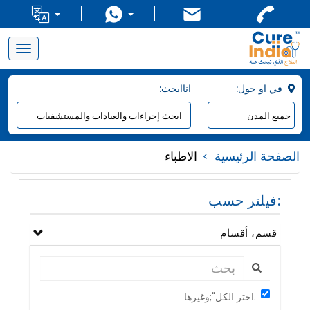
Toggle
navigation
:في او حول
:اناابحث
الصفحة الرئيسية
الاطباء
فيلتر حسب:
قسم، أقسام
اختر الكل";وغيرها.