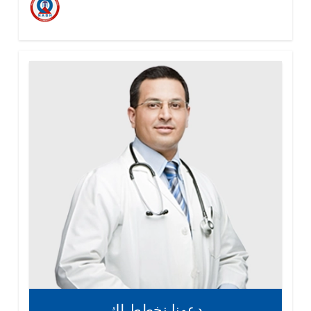
دعونا نخطط لك