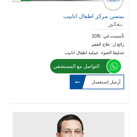
بينسن مركز اطفال انابيب
بنغالور
تأسست في:
2015
رائج ل:
علاج العقم
تسليط الضوء:
عملية اطفال انابيب
التواصل مع المستشفي
أرسل إستفسار