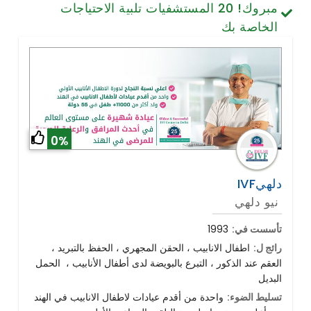
مبروك!
20
المستشفيات تلبية الاحتياجات
تصميم الأسنان والابتسامة
الخاصة بك
الخلايا الجذعية / الطب التجديدي
العمود الفقري وآلام الظهر
أمراض الرئة
الجراحة العامة
0%
IVFدلهي
نيو دلهي
تأسست في:
1993
رائج ل:
اطفال الانابيب ، الحقن المجهري ، الحفظ بالتبريد ،
العقم عند الذكور ، التبرع بالبويضة لدى أطفال الأنابيب ، الحمل
البديل
تسليط الضوء:
واحدة من أقدم عيادات لاطفال الانابيب في الهند