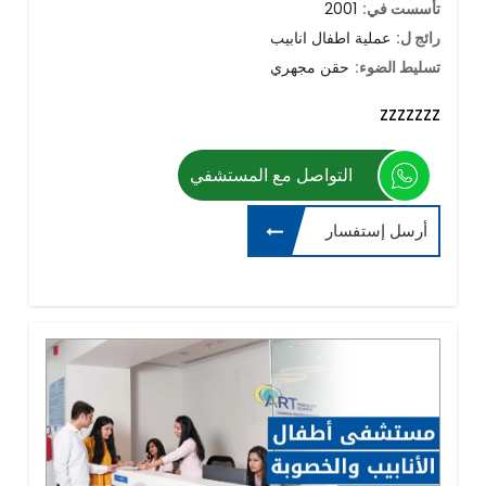
تأسست في:
2001
رائج ل:
عملية اطفال انابيب
تسليط الضوء:
حقن مجهري
zzzzzzz
التواصل مع المستشفي
أرسل إستفسار