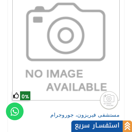
0%
مستشفى فيريزون، جوروجرام
نيو دلهي