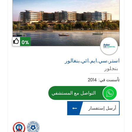
0%
استر.سي.ايم.ائي.بنغالور
بنجلور
تأسست في:
2014
التواصل مع المستشفي
أرسل إستفسار