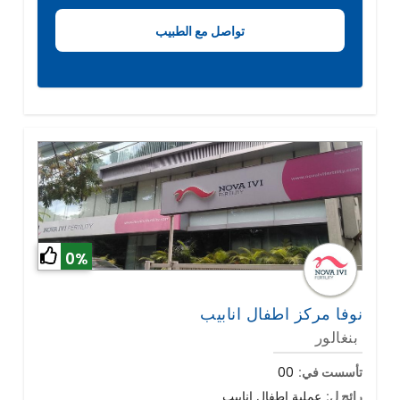
0%
نوفا مركز اطفال انابيب
بنغالور
تأسست في:
00
رائج ل:
عملية اطفال انابيب