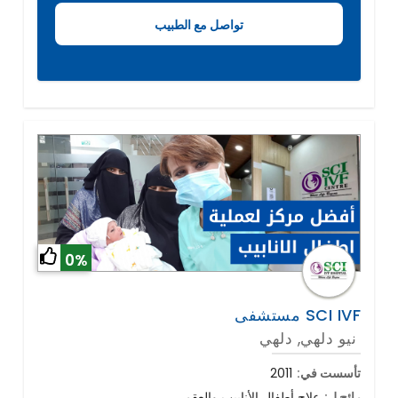
0%
مستشفى SCI IVF
نيو دلهي, دلهي
تأسست في:
2011
رائج ل:
علاج أطفال الأنابيب والعقم