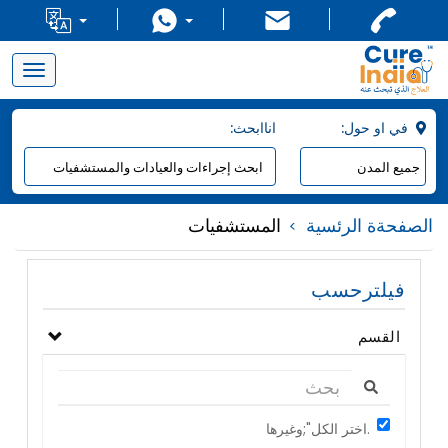
Toggle
navigation
:في او حول
:اناابحث
الصفحةة الرئسية
المستشفيات
فيلترحسب
القسم
اختر الكل";وغيرها.