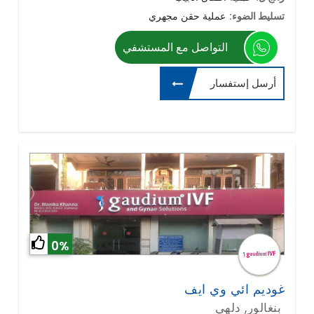
تسليط الضوء:
عملية حقن مجهري
التواصل مع المستشفي
أرسل إستفسار
0%
غوديم ائي وي ايف
بنغالور, دلهي